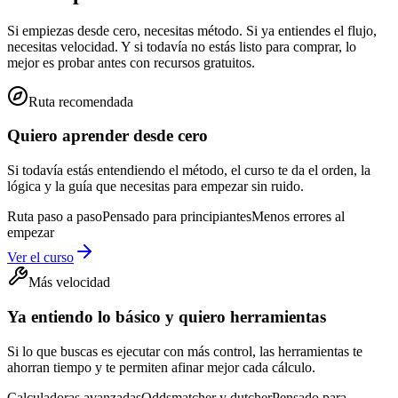
Si empiezas desde cero, necesitas método. Si ya entiendes el flujo,
necesitas velocidad. Y si todavía no estás listo para comprar, lo
mejor es probar antes con recursos gratuitos.
Ruta recomendada
Quiero aprender desde cero
Si todavía estás entendiendo el método, el curso te da el orden, la
lógica y la guía que necesitas para empezar sin ruido.
Ruta paso a paso
Pensado para principiantes
Menos errores al
empezar
Ver el curso
Más velocidad
Ya entiendo lo básico y quiero herramientas
Si lo que buscas es ejecutar con más control, las herramientas te
ahorran tiempo y te permiten afinar mejor cada cálculo.
Calculadoras avanzadas
Oddsmatcher y dutcher
Pensado para