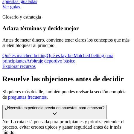
apuestas igualadas
Ver guías
Glosario y estrategia
Aclara términos y decide mejor
Antes de meter dinero, conviene tener claros los conceptos que más
suelen bloquear al principio.
Qué es matched betting
Qué es lay bet
Matched betting para
principiantes
Arbitraje deportivo básico
Explorar recursos
Resuelve las objeciones antes de decidir
Si quieres más detalle, también puedes revisar la sección completa
de
preguntas frecuentes
.
¿Necesito experiencia previa en apuestas para empezar?
No. La ruta está pensada para principiantes y prioriza entender el
proceso, evitar errores típicos y ganar seguridad antes de ir más
rápido.