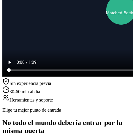
Sin experiencia previa
30-60 min al día
Herramientas y soporte
Elige tu mejor punto de entrada
No todo el mundo debería entrar por la
misma puerta