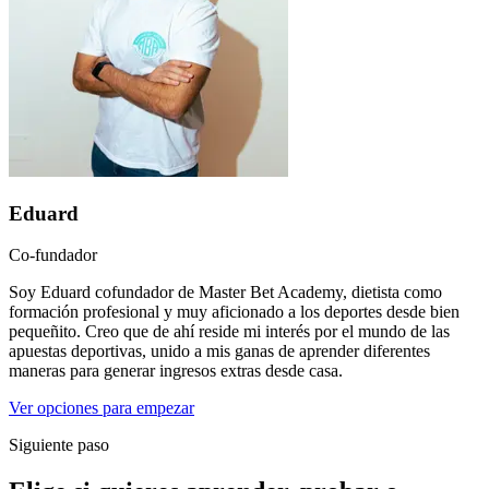
Eduard
Co-fundador
Soy Eduard cofundador de Master Bet Academy, dietista como
formación profesional y muy aficionado a los deportes desde bien
pequeñito. Creo que de ahí reside mi interés por el mundo de las
apuestas deportivas, unido a mis ganas de aprender diferentes
maneras para generar ingresos extras desde casa.
Ver opciones para empezar
Siguiente paso