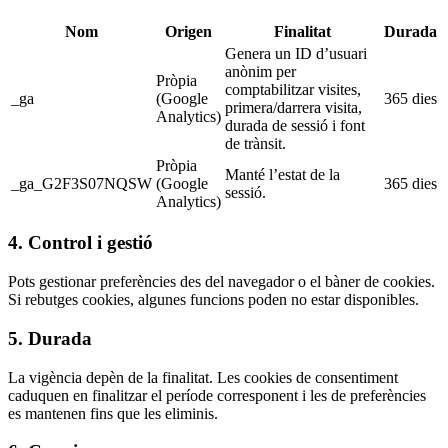
Nom
Origen
Finalitat
Durada
Genera un ID d’usuari
anònim per
Pròpia
comptabilitzar visites,
_ga
(Google
365 dies
primera/darrera visita,
Analytics)
durada de sessió i font
de trànsit.
Pròpia
Manté l’estat de la
_ga_G2F3S07NQSW
(Google
365 dies
sessió.
Analytics)
4. Control i gestió
Pots gestionar preferències des del navegador o el bàner de cookies.
Si rebutges cookies, algunes funcions poden no estar disponibles.
5. Durada
La vigència depèn de la finalitat. Les cookies de consentiment
caduquen en finalitzar el període corresponent i les de preferències
es mantenen fins que les eliminis.