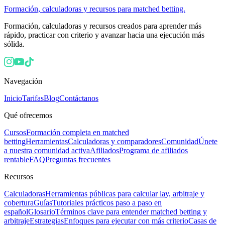
Formación, calculadoras y recursos para matched betting.
Formación, calculadoras y recursos creados para aprender más
rápido, practicar con criterio y avanzar hacia una ejecución más
sólida.
Navegación
Inicio
Tarifas
Blog
Contáctanos
Qué ofrecemos
Cursos
Formación completa en matched
betting
Herramientas
Calculadoras y comparadores
Comunidad
Únete
a nuestra comunidad activa
Afiliados
Programa de afiliados
rentable
FAQ
Preguntas frecuentes
Recursos
Calculadoras
Herramientas públicas para calcular lay, arbitraje y
cobertura
Guías
Tutoriales prácticos paso a paso en
español
Glosario
Términos clave para entender matched betting y
arbitraje
Estrategias
Enfoques para ejecutar con más criterio
Casas de