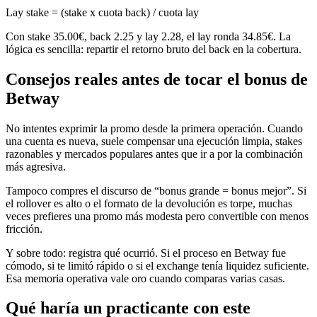
Lay stake = (stake x cuota back) / cuota lay
Con stake 35.00€, back 2.25 y lay 2.28, el lay ronda 34.85€. La
lógica es sencilla: repartir el retorno bruto del back en la cobertura.
Consejos reales antes de tocar el bonus de
Betway
No intentes exprimir la promo desde la primera operación. Cuando
una cuenta es nueva, suele compensar una ejecución limpia, stakes
razonables y mercados populares antes que ir a por la combinación
más agresiva.
Tampoco compres el discurso de “bonus grande = bonus mejor”. Si
el rollover es alto o el formato de la devolución es torpe, muchas
veces prefieres una promo más modesta pero convertible con menos
fricción.
Y sobre todo: registra qué ocurrió. Si el proceso en Betway fue
cómodo, si te limitó rápido o si el exchange tenía liquidez suficiente.
Esa memoria operativa vale oro cuando comparas varias casas.
Qué haría un practicante con este