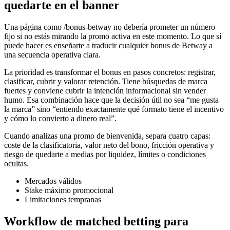
quedarte en el banner
Una página como /bonus-betway no debería prometer un número
fijo si no estás mirando la promo activa en este momento. Lo que sí
puede hacer es enseñarte a traducir cualquier bonus de Betway a
una secuencia operativa clara.
La prioridad es transformar el bonus en pasos concretos: registrar,
clasificar, cubrir y valorar retención. Tiene búsquedas de marca
fuertes y conviene cubrir la intención informacional sin vender
humo. Esa combinación hace que la decisión útil no sea “me gusta
la marca” sino “entiendo exactamente qué formato tiene el incentivo
y cómo lo convierto a dinero real”.
Cuando analizas una promo de bienvenida, separa cuatro capas:
coste de la clasificatoria, valor neto del bono, fricción operativa y
riesgo de quedarte a medias por liquidez, límites o condiciones
ocultas.
Mercados válidos
Stake máximo promocional
Limitaciones tempranas
Workflow de matched betting para