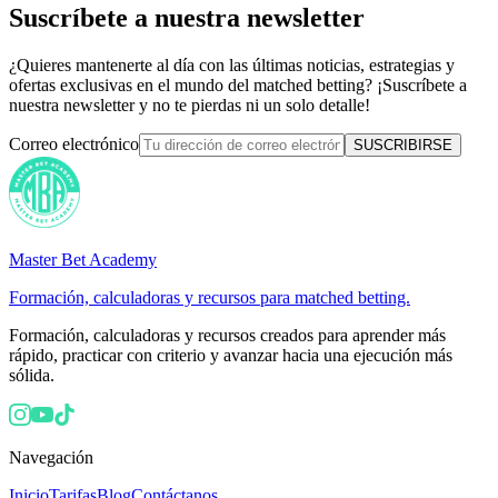
Suscríbete a nuestra newsletter
¿Quieres mantenerte al día con las últimas noticias, estrategias y
ofertas exclusivas en el mundo del matched betting? ¡Suscríbete a
nuestra newsletter y no te pierdas ni un solo detalle!
Correo electrónico
SUSCRIBIRSE
Master Bet Academy
Formación, calculadoras y recursos para matched betting.
Formación, calculadoras y recursos creados para aprender más
rápido, practicar con criterio y avanzar hacia una ejecución más
sólida.
Navegación
Inicio
Tarifas
Blog
Contáctanos