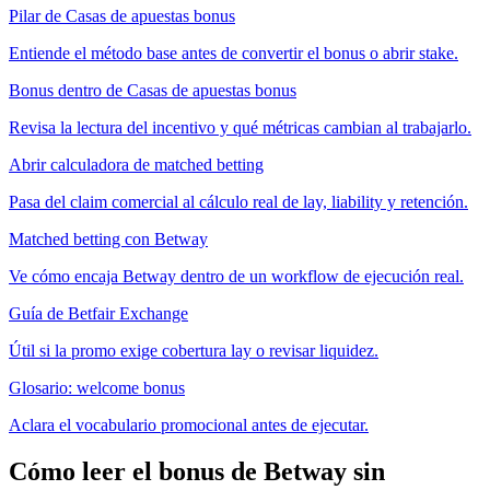
Pilar de Casas de apuestas bonus
Entiende el método base antes de convertir el bonus o abrir stake.
Bonus dentro de Casas de apuestas bonus
Revisa la lectura del incentivo y qué métricas cambian al trabajarlo.
Abrir calculadora de matched betting
Pasa del claim comercial al cálculo real de lay, liability y retención.
Matched betting con Betway
Ve cómo encaja Betway dentro de un workflow de ejecución real.
Guía de Betfair Exchange
Útil si la promo exige cobertura lay o revisar liquidez.
Glosario: welcome bonus
Aclara el vocabulario promocional antes de ejecutar.
Cómo leer el bonus de Betway sin