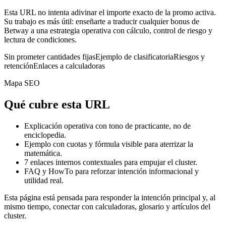
Esta URL no intenta adivinar el importe exacto de la promo activa.
Su trabajo es más útil: enseñarte a traducir cualquier bonus de
Betway a una estrategia operativa con cálculo, control de riesgo y
lectura de condiciones.
Sin prometer cantidades fijas
Ejemplo de clasificatoria
Riesgos y
retención
Enlaces a calculadoras
Mapa SEO
Qué cubre esta URL
Explicación operativa con tono de practicante, no de
enciclopedia.
Ejemplo con cuotas y fórmula visible para aterrizar la
matemática.
7
enlaces internos contextuales para empujar el cluster.
FAQ y HowTo para reforzar intención informacional y
utilidad real.
Esta página está pensada para responder la intención principal y, al
mismo tiempo, conectar con calculadoras, glosario y artículos del
cluster.