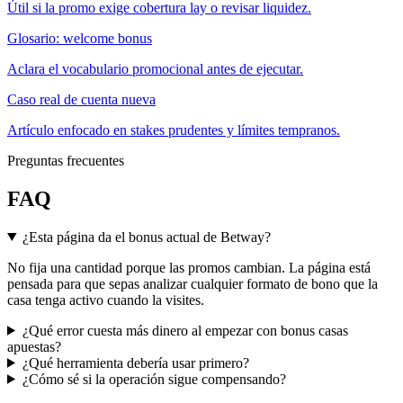
Útil si la promo exige cobertura lay o revisar liquidez.
Glosario: welcome bonus
Aclara el vocabulario promocional antes de ejecutar.
Caso real de cuenta nueva
Artículo enfocado en stakes prudentes y límites tempranos.
Preguntas frecuentes
FAQ
¿Esta página da el bonus actual de Betway?
No fija una cantidad porque las promos cambian. La página está
pensada para que sepas analizar cualquier formato de bono que la
casa tenga activo cuando la visites.
¿Qué error cuesta más dinero al empezar con bonus casas
apuestas?
¿Qué herramienta debería usar primero?
¿Cómo sé si la operación sigue compensando?