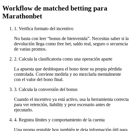
Workflow de matched betting para
Marathonbet
1. Verifica formato del incentivo
No basta con leer “bonus de bienvenida”. Necesitas saber si la
devolución llega como free bet, saldo real, seguro o secuencia
de varias promos.
2. Calcula la clasificatoria como una operación aparte
La apuesta que desbloquea el bono tiene su propia pérdida
controlada. Conviene medirla y no mezclarla mentalmente
con el valor del bono final.
3. Calcula la conversión del bonus
Cuando el incentivo ya está activo, usa la herramienta correcta
para ver retención, liability y peor escenario antes de
ejecutarlo.
4. Registra límites y comportamiento de la cuenta
Una promo rentable hoy también te deja información útil para