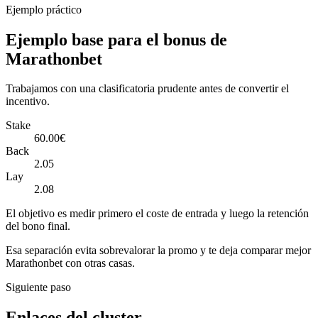
Ejemplo práctico
Ejemplo base para el bonus de
Marathonbet
Trabajamos con una clasificatoria prudente antes de convertir el
incentivo.
Stake
60.00€
Back
2.05
Lay
2.08
El objetivo es medir primero el coste de entrada y luego la retención
del bono final.
Esa separación evita sobrevalorar la promo y te deja comparar mejor
Marathonbet con otras casas.
Siguiente paso
Enlaces del cluster