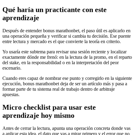
Qué haría un practicante con este
aprendizaje
Después de entender bonus marathonbet, el paso útil es aplicarlo en
una operación pequeña y verificar si cambia tu decisión. Ese puente
entre lectura y mercado es el que convierte la teoría en criterio.
Yo usaría este subtema para revisar una sesión reciente y localizar
exactamente dónde me frenó: en la lectura de la promo, en el reparto
del stake, en la responsabilidad o en la interpretación del peor
escenario.
Cuando eres capaz de nombrar ese punto y corregirlo en la siguiente
ejecución, bonus marathonbet deja de ser un artículo más y pasa a
formar parte de tu sistema real de trabajo dentro de arbitraje
apuestas.
Micro checklist para usar este
aprendizaje hoy mismo
Antes de cerrar la lectura, apunta una operación concreta donde vas
a aplicar esta idea, el dato que vas a mirar primero y el error que no