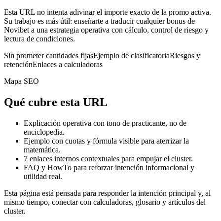
Esta URL no intenta adivinar el importe exacto de la promo activa.
Su trabajo es más útil: enseñarte a traducir cualquier bonus de
Novibet a una estrategia operativa con cálculo, control de riesgo y
lectura de condiciones.
Sin prometer cantidades fijas
Ejemplo de clasificatoria
Riesgos y
retención
Enlaces a calculadoras
Mapa SEO
Qué cubre esta URL
Explicación operativa con tono de practicante, no de
enciclopedia.
Ejemplo con cuotas y fórmula visible para aterrizar la
matemática.
7
enlaces internos contextuales para empujar el cluster.
FAQ y HowTo para reforzar intención informacional y
utilidad real.
Esta página está pensada para responder la intención principal y, al
mismo tiempo, conectar con calculadoras, glosario y artículos del
cluster.