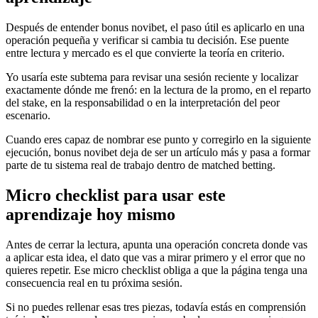
Después de entender bonus novibet, el paso útil es aplicarlo en una
operación pequeña y verificar si cambia tu decisión. Ese puente
entre lectura y mercado es el que convierte la teoría en criterio.
Yo usaría este subtema para revisar una sesión reciente y localizar
exactamente dónde me frenó: en la lectura de la promo, en el reparto
del stake, en la responsabilidad o en la interpretación del peor
escenario.
Cuando eres capaz de nombrar ese punto y corregirlo en la siguiente
ejecución, bonus novibet deja de ser un artículo más y pasa a formar
parte de tu sistema real de trabajo dentro de matched betting.
Micro checklist para usar este
aprendizaje hoy mismo
Antes de cerrar la lectura, apunta una operación concreta donde vas
a aplicar esta idea, el dato que vas a mirar primero y el error que no
quieres repetir. Ese micro checklist obliga a que la página tenga una
consecuencia real en tu próxima sesión.
Si no puedes rellenar esas tres piezas, todavía estás en comprensión