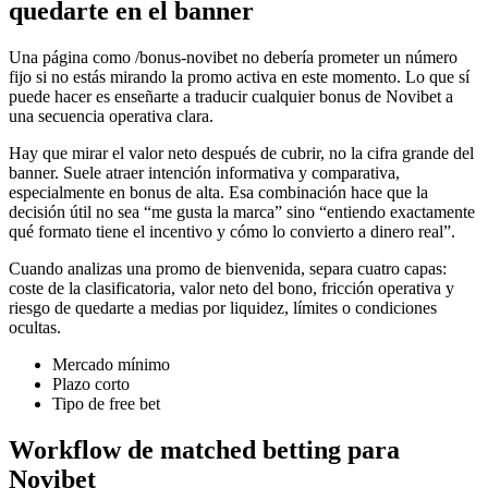
quedarte en el banner
Una página como /bonus-novibet no debería prometer un número
fijo si no estás mirando la promo activa en este momento. Lo que sí
puede hacer es enseñarte a traducir cualquier bonus de Novibet a
una secuencia operativa clara.
Hay que mirar el valor neto después de cubrir, no la cifra grande del
banner. Suele atraer intención informativa y comparativa,
especialmente en bonus de alta. Esa combinación hace que la
decisión útil no sea “me gusta la marca” sino “entiendo exactamente
qué formato tiene el incentivo y cómo lo convierto a dinero real”.
Cuando analizas una promo de bienvenida, separa cuatro capas:
coste de la clasificatoria, valor neto del bono, fricción operativa y
riesgo de quedarte a medias por liquidez, límites o condiciones
ocultas.
Mercado mínimo
Plazo corto
Tipo de free bet
Workflow de matched betting para
Novibet