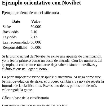
Ejemplo orientativo con Novibet
Ejemplo prudente de una clasificatoria
Dato
Valor
Stake
50.00€
Back odds
2.10
Lay odds
2.12
Lay recomendado
50.00€
Responsabilidad
56.00€
Si la promo actual de Novibet te exige una apuesta de clasificación,
yo la leería primero como un coste de entrada. Con los números del
ejemplo, la cobertura estándar te deja saber cuánto inmovilizas y
cuánto te cuesta llegar al bono.
La parte importante viene después: el incentivo. Si llega como free
bet sin devolución de stake, el proceso cambia y ya no vale repetir la
fórmula de la clasificatoria. Ese es uno de los puntos donde más
valor regala la gente.
Cálculo base de la clasificatoria
Lay stake = (stake x cuota back) / cuota lay