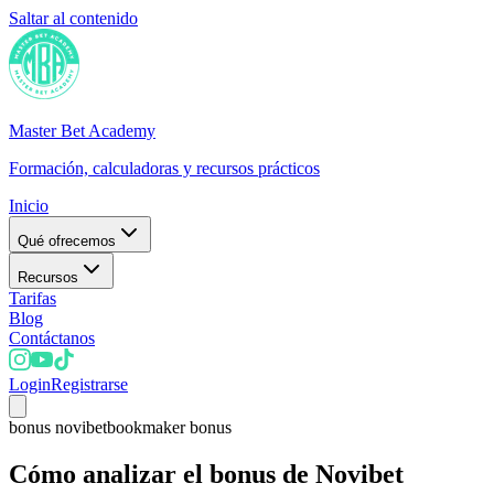
Saltar al contenido
Master Bet Academy
Formación, calculadoras y recursos prácticos
Inicio
Qué ofrecemos
Recursos
Tarifas
Blog
Contáctanos
Login
Registrarse
bonus novibet
bookmaker bonus
Cómo analizar el bonus de Novibet