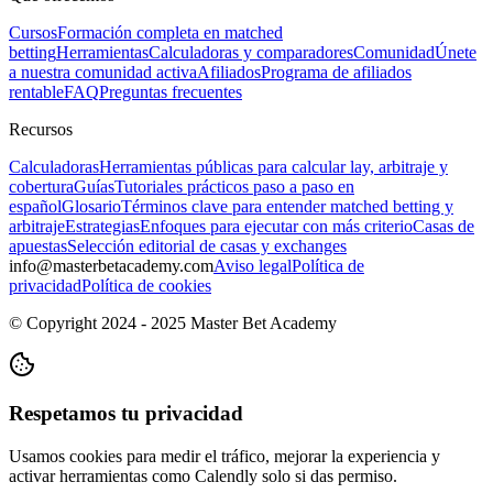
Cursos
Formación completa en matched
betting
Herramientas
Calculadoras y comparadores
Comunidad
Únete
a nuestra comunidad activa
Afiliados
Programa de afiliados
rentable
FAQ
Preguntas frecuentes
Recursos
Calculadoras
Herramientas públicas para calcular lay, arbitraje y
cobertura
Guías
Tutoriales prácticos paso a paso en
español
Glosario
Términos clave para entender matched betting y
arbitraje
Estrategias
Enfoques para ejecutar con más criterio
Casas de
apuestas
Selección editorial de casas y exchanges
info@masterbetacademy.com
Aviso legal
Política de
privacidad
Política de cookies
© Copyright 2024 - 2025 Master Bet Academy
Respetamos tu privacidad
Usamos cookies para medir el tráfico, mejorar la experiencia y
activar herramientas como Calendly solo si das permiso.