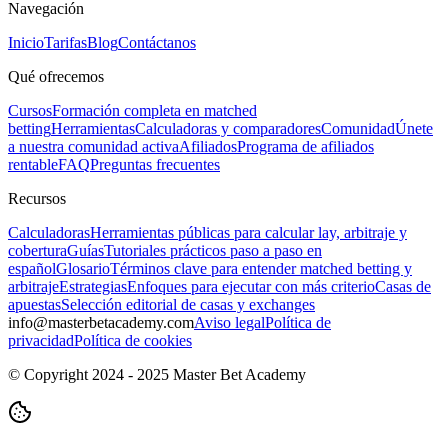
Navegación
Inicio
Tarifas
Blog
Contáctanos
Qué ofrecemos
Cursos
Formación completa en matched
betting
Herramientas
Calculadoras y comparadores
Comunidad
Únete
a nuestra comunidad activa
Afiliados
Programa de afiliados
rentable
FAQ
Preguntas frecuentes
Recursos
Calculadoras
Herramientas públicas para calcular lay, arbitraje y
cobertura
Guías
Tutoriales prácticos paso a paso en
español
Glosario
Términos clave para entender matched betting y
arbitraje
Estrategias
Enfoques para ejecutar con más criterio
Casas de
apuestas
Selección editorial de casas y exchanges
info@masterbetacademy.com
Aviso legal
Política de
privacidad
Política de cookies
© Copyright 2024 - 2025 Master Bet Academy