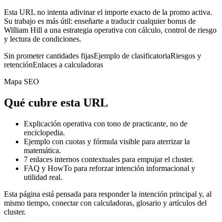
Esta URL no intenta adivinar el importe exacto de la promo activa.
Su trabajo es más útil: enseñarte a traducir cualquier bonus de
William Hill a una estrategia operativa con cálculo, control de riesgo
y lectura de condiciones.
Sin prometer cantidades fijas
Ejemplo de clasificatoria
Riesgos y
retención
Enlaces a calculadoras
Mapa SEO
Qué cubre esta URL
Explicación operativa con tono de practicante, no de
enciclopedia.
Ejemplo con cuotas y fórmula visible para aterrizar la
matemática.
7
enlaces internos contextuales para empujar el cluster.
FAQ y HowTo para reforzar intención informacional y
utilidad real.
Esta página está pensada para responder la intención principal y, al
mismo tiempo, conectar con calculadoras, glosario y artículos del
cluster.