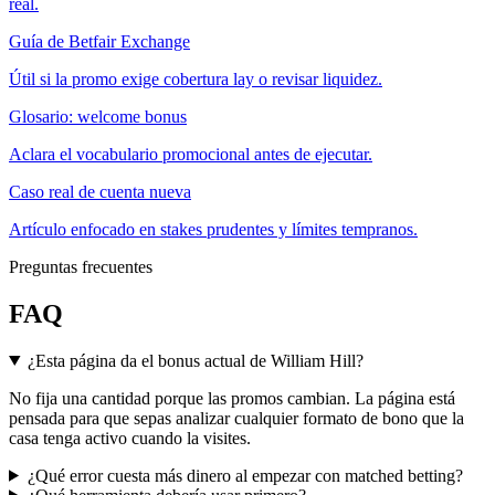
real.
Guía de Betfair Exchange
Útil si la promo exige cobertura lay o revisar liquidez.
Glosario: welcome bonus
Aclara el vocabulario promocional antes de ejecutar.
Caso real de cuenta nueva
Artículo enfocado en stakes prudentes y límites tempranos.
Preguntas frecuentes
FAQ
¿Esta página da el bonus actual de William Hill?
No fija una cantidad porque las promos cambian. La página está
pensada para que sepas analizar cualquier formato de bono que la
casa tenga activo cuando la visites.
¿Qué error cuesta más dinero al empezar con matched betting?