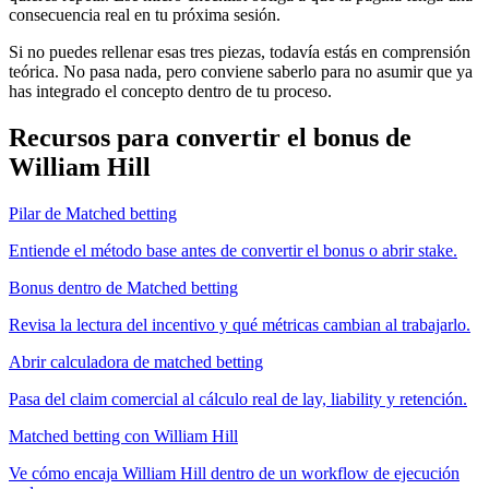
consecuencia real en tu próxima sesión.
Si no puedes rellenar esas tres piezas, todavía estás en comprensión
teórica. No pasa nada, pero conviene saberlo para no asumir que ya
has integrado el concepto dentro de tu proceso.
Recursos para convertir el bonus de
William Hill
Pilar de Matched betting
Entiende el método base antes de convertir el bonus o abrir stake.
Bonus dentro de Matched betting
Revisa la lectura del incentivo y qué métricas cambian al trabajarlo.
Abrir calculadora de matched betting
Pasa del claim comercial al cálculo real de lay, liability y retención.
Matched betting con William Hill
Ve cómo encaja William Hill dentro de un workflow de ejecución