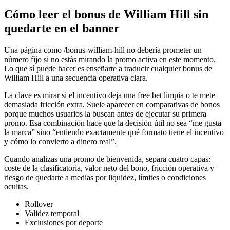
Cómo leer el bonus de William Hill sin
quedarte en el banner
Una página como /bonus-william-hill no debería prometer un
número fijo si no estás mirando la promo activa en este momento.
Lo que sí puede hacer es enseñarte a traducir cualquier bonus de
William Hill a una secuencia operativa clara.
La clave es mirar si el incentivo deja una free bet limpia o te mete
demasiada fricción extra. Suele aparecer en comparativas de bonos
porque muchos usuarios la buscan antes de ejecutar su primera
promo. Esa combinación hace que la decisión útil no sea “me gusta
la marca” sino “entiendo exactamente qué formato tiene el incentivo
y cómo lo convierto a dinero real”.
Cuando analizas una promo de bienvenida, separa cuatro capas:
coste de la clasificatoria, valor neto del bono, fricción operativa y
riesgo de quedarte a medias por liquidez, límites o condiciones
ocultas.
Rollover
Validez temporal
Exclusiones por deporte