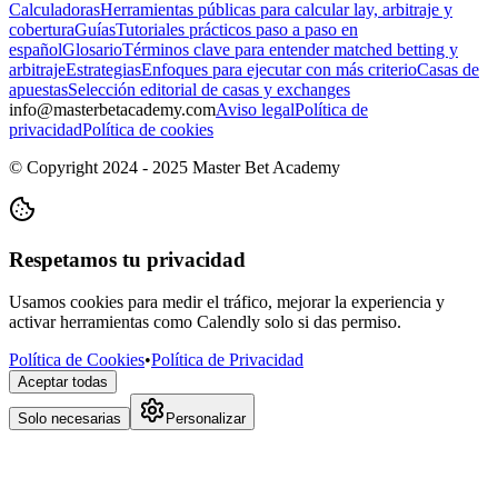
Calculadoras
Herramientas públicas para calcular lay, arbitraje y
cobertura
Guías
Tutoriales prácticos paso a paso en
español
Glosario
Términos clave para entender matched betting y
arbitraje
Estrategias
Enfoques para ejecutar con más criterio
Casas de
apuestas
Selección editorial de casas y exchanges
info@masterbetacademy.com
Aviso legal
Política de
privacidad
Política de cookies
© Copyright 2024 - 2025 Master Bet Academy
Respetamos tu privacidad
Usamos cookies para medir el tráfico, mejorar la experiencia y
activar herramientas como Calendly solo si das permiso.
Política de Cookies
•
Política de Privacidad
Aceptar todas
Solo necesarias
Personalizar