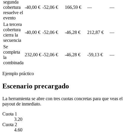
segunda
cobertura
-40,00 €
-52,06 €
166,59 €
—
—
resuelve el
evento
La tercera
cobertura
-40,00 €
-52,06 €
-46,28 €
212,87 €
—
cierra la
secuencia
Se
completa
232,00 €
-52,06 €
-46,28 €
-59,13 €
—
la
combinada
Ejemplo práctico
Escenario precargado
La herramienta se abre con tres cuotas concretas para que veas el
payout de inmediato.
Cuota 1
3.20
Cuota 2
4.60