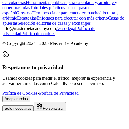
Calculadoras
Herramientas públicas para calcular lay, arbitraje y
cobertura
Guías
Tutoriales prácticos paso a paso en
español
Glosario
Términos clave para entender matched betting y
arbitraje
Estrategias
Enfoques para ejecutar con más criterio
Casas de
apuestas
Selección editorial de casas y exchanges
info@masterbetacademy.com
Aviso legal
Política de
privacidad
Política de cookies
© Copyright 2024 - 2025 Master Bet Academy
Respetamos tu privacidad
Usamos cookies para medir el tráfico, mejorar la experiencia y
activar herramientas como Calendly solo si das permiso.
Política de Cookies
•
Política de Privacidad
Aceptar todas
Solo necesarias
Personalizar