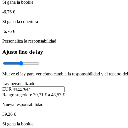
Si gana la bookie
-6,76 €
Si gana la cobertura
-6,76 €
Personaliza la responsabilidad
Ajuste fino de lay
Mueve el lay para ver cómo cambia la responsabilidad y el reparto del
Lay personalizado
EUR
Rango sugerido: 39,71 € a 48,53 €
Nueva responsabilidad
39,26 €
Si gana la bookie