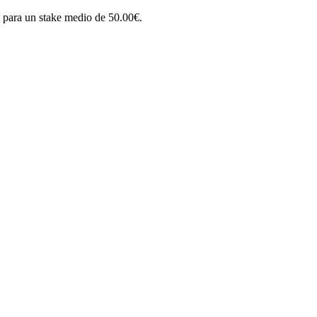
da para un stake medio de 50.00€.