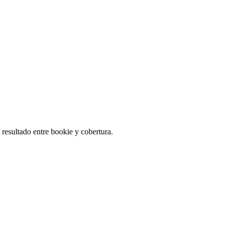
 resultado entre bookie y cobertura.