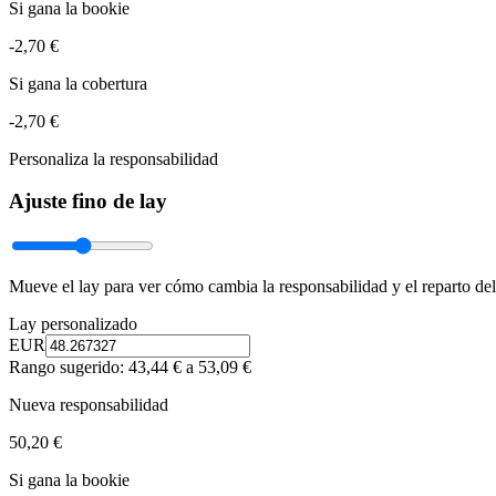
Si gana la bookie
-2,70 €
Si gana la cobertura
-2,70 €
Personaliza la responsabilidad
Ajuste fino de lay
Mueve el lay para ver cómo cambia la responsabilidad y el reparto del
Lay personalizado
EUR
Rango sugerido: 43,44 € a 53,09 €
Nueva responsabilidad
50,20 €
Si gana la bookie