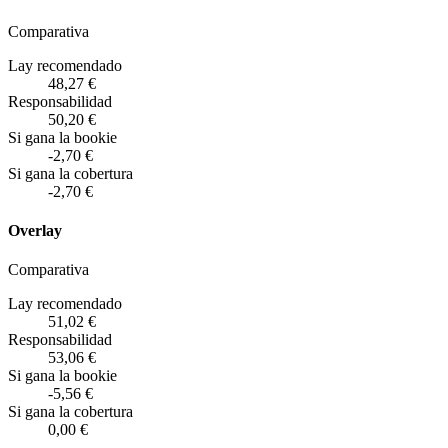
Comparativa
Lay recomendado
48,27 €
Responsabilidad
50,20 €
Si gana la bookie
-2,70 €
Si gana la cobertura
-2,70 €
Overlay
Comparativa
Lay recomendado
51,02 €
Responsabilidad
53,06 €
Si gana la bookie
-5,56 €
Si gana la cobertura
0,00 €