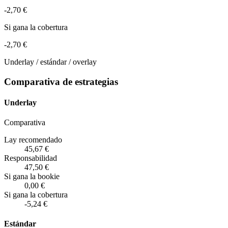
-2,70 €
Si gana la cobertura
-2,70 €
Underlay / estándar / overlay
Comparativa de estrategias
Underlay
Comparativa
Lay recomendado
45,67 €
Responsabilidad
47,50 €
Si gana la bookie
0,00 €
Si gana la cobertura
-5,24 €
Estándar