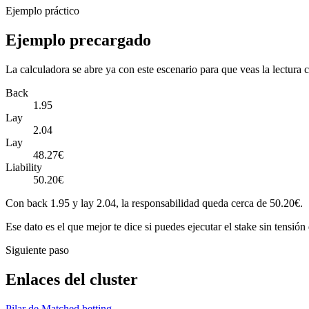
Ejemplo práctico
Ejemplo precargado
La calculadora se abre ya con este escenario para que veas la lectura 
Back
1.95
Lay
2.04
Lay
48.27€
Liability
50.20€
Con back 1.95 y lay 2.04, la responsabilidad queda cerca de 50.20€.
Ese dato es el que mejor te dice si puedes ejecutar el stake sin tensión
Siguiente paso
Enlaces del cluster
Pilar de Matched betting