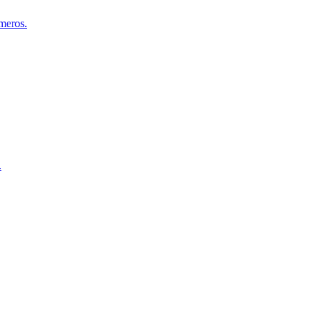
úmeros.
.