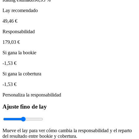
Lay recomendado
49,46 €
Responsabilidad
179,03 €
Si gana la bookie
-1,53 €
Si gana la cobertura
-1,53 €
Personaliza la responsabilidad
Ajuste fino de lay
Mueve el lay para ver cómo cambia la responsabilidad y el reparto
del resultado entre bookie y cobertura.