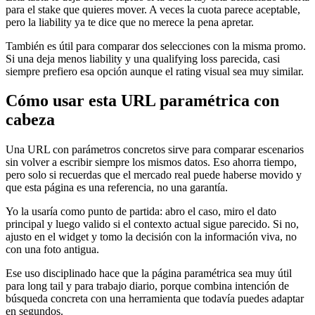
para el stake que quieres mover. A veces la cuota parece aceptable,
pero la liability ya te dice que no merece la pena apretar.
También es útil para comparar dos selecciones con la misma promo.
Si una deja menos liability y una qualifying loss parecida, casi
siempre prefiero esa opción aunque el rating visual sea muy similar.
Cómo usar esta URL paramétrica con
cabeza
Una URL con parámetros concretos sirve para comparar escenarios
sin volver a escribir siempre los mismos datos. Eso ahorra tiempo,
pero solo si recuerdas que el mercado real puede haberse movido y
que esta página es una referencia, no una garantía.
Yo la usaría como punto de partida: abro el caso, miro el dato
principal y luego valido si el contexto actual sigue parecido. Si no,
ajusto en el widget y tomo la decisión con la información viva, no
con una foto antigua.
Ese uso disciplinado hace que la página paramétrica sea muy útil
para long tail y para trabajo diario, porque combina intención de
búsqueda concreta con una herramienta que todavía puedes adaptar
en segundos.