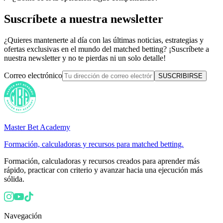
Suscríbete a nuestra newsletter
¿Quieres mantenerte al día con las últimas noticias, estrategias y
ofertas exclusivas en el mundo del matched betting? ¡Suscríbete a
nuestra newsletter y no te pierdas ni un solo detalle!
Correo electrónico
SUSCRIBIRSE
Master Bet Academy
Formación, calculadoras y recursos para matched betting.
Formación, calculadoras y recursos creados para aprender más
rápido, practicar con criterio y avanzar hacia una ejecución más
sólida.
Navegación