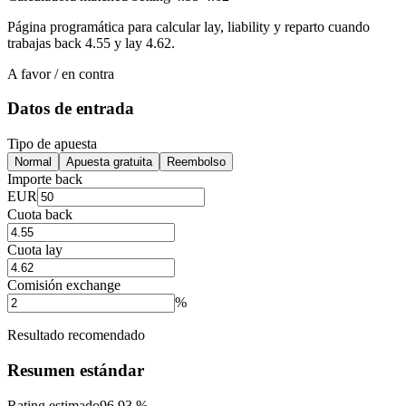
Página programática para calcular lay, liability y reparto cuando
trabajas back 4.55 y lay 4.62.
A favor / en contra
Datos de entrada
Tipo de apuesta
Normal
Apuesta gratuita
Reembolso
Importe back
EUR
Cuota back
Cuota lay
Comisión exchange
%
Resultado recomendado
Resumen estándar
Rating estimado
96,93 %