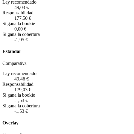
Lay recomendado
49,03 €
Responsabilidad
177,50 €
Si gana la bookie
0,00 €
Si gana la cobertura
-1,95 €
Estándar
Comparativa
Lay recomendado
49,46 €
Responsabilidad
179,03 €
Si gana la bookie
-1,53 €
Si gana la cobertura
-1,53 €
Overlay