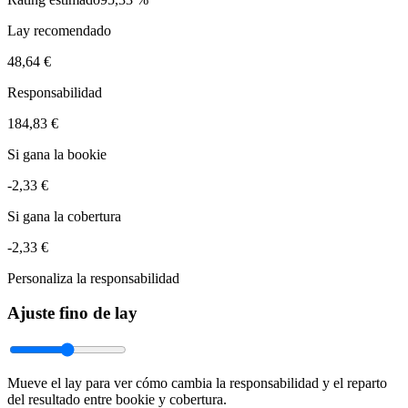
Lay recomendado
48,64 €
Responsabilidad
184,83 €
Si gana la bookie
-2,33 €
Si gana la cobertura
-2,33 €
Personaliza la responsabilidad
Ajuste fino de lay
Mueve el lay para ver cómo cambia la responsabilidad y el reparto
del resultado entre bookie y cobertura.