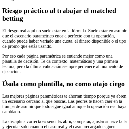
Riesgo práctico al trabajar el matched
betting
El riesgo real aquí no suele estar en la fórmula. Suele estar en asumir
que el escenario paramétrico encaja perfecto con tu operación,
cuando puede haber variado una cuota, el dinero disponible o el tipo
de promo que estás usando.
Por eso cada página paramétrica se entiende mejor como una
plantilla de decisión. Te da contexto, matemáticas y una primera
lectura, pero la última validación siempre pertenece al momento de
ejecución.
Úsala como plantilla, no como atajo ciego
Las mejores páginas paramétricas te ahorran tiempo porque ya abren
un escenario cercano al que buscas. Las peores te hacen caer en la
trampa de asumir que todo sigue igual aunque la operación real haya
cambiado.
La disciplina correcta es sencilla: abrir, comparar, ajustar si hace falta
y ejecutar solo cuando el caso real y el caso precargado siguen