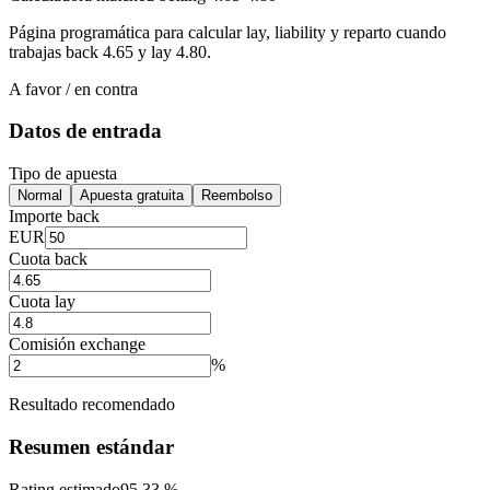
Página programática para calcular lay, liability y reparto cuando
trabajas back 4.65 y lay 4.80.
A favor / en contra
Datos de entrada
Tipo de apuesta
Normal
Apuesta gratuita
Reembolso
Importe back
EUR
Cuota back
Cuota lay
Comisión exchange
%
Resultado recomendado
Resumen estándar
Rating estimado
95,33 %