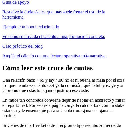
Guía de apoyo
Resuelve la duda táctica que más suele frenar el uso de la
herramienta.
Ejemplo con bonus relacionado
Ve cómo se traslada el cálculo a una promoción concreta.
Caso práctico del blog
Amplía el cálculo con una lectura operativa más narrativa.
Cómo leer este cruce de cuotas
Una relación back 4.65 y lay 4.80 no es ni buena ni mala por sí sola.
Lo que manda es cuánto castiga la comisión, qué liability exige y si
la promo que estás trabajando justifica ese coste.
En ratios tan concretos conviene dejar de hablar en abstracto y mirar
el reparto real. Por eso esta página carga la calculadora con un stake
estándar y te enseña qué pasa si la cobertura gana o si gana la
bookie.
Si vienes de una free bet o de una promo tipo reembolso, recuerda