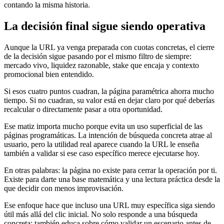
contando la misma historia.
La decisión final sigue siendo operativa
Aunque la URL ya venga preparada con cuotas concretas, el cierre
de la decisión sigue pasando por el mismo filtro de siempre:
mercado vivo, liquidez razonable, stake que encaja y contexto
promocional bien entendido.
Si esos cuatro puntos cuadran, la página paramétrica ahorra mucho
tiempo. Si no cuadran, su valor está en dejar claro por qué deberías
recalcular o directamente pasar a otra oportunidad.
Ese matiz importa mucho porque evita un uso superficial de las
páginas programáticas. La intención de búsqueda concreta atrae al
usuario, pero la utilidad real aparece cuando la URL le enseña
también a validar si ese caso específico merece ejecutarse hoy.
En otras palabras: la página no existe para cerrar la operación por ti.
Existe para darte una base matemática y una lectura práctica desde la
que decidir con menos improvisación.
Ese enfoque hace que incluso una URL muy específica siga siendo
útil más allá del clic inicial. No solo responde a una búsqueda
concreta; también educa sobre cómo validar un escenario antes de