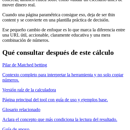
mover dinero real.
Cuando una página paramétrica consigue eso, deja de ser thin
content y se convierte en una plantilla práctica de decisión.
Ese pequeño cambio de enfoque es lo que marca la diferencia entre
una URL útil, accionable, claramente educativa y una mera
combinación de números.
Qué consultar después de este cálculo
Pilar de Matched betting
Contexto completo para interpretar la herramienta y no solo copiar
números.
Versión raíz de la calculadora
Página principal del tool con guía de uso y ejemplos base.
Glosario relacionado
Aclara el concepto que más condiciona la lectura del resultado.
Guía de apoyo