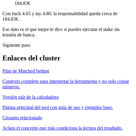
184.83€
Con back 4.65 y lay 4.80, la responsabilidad queda cerca de
184.83€.
Ese dato es el que mejor te dice si puedes ejecutar el stake sin
tensión de banca.
Siguiente paso
Enlaces del cluster
Pilar de Matched betting
Contexto completo para interpretar la herramienta y no solo copiar
números.
Versión raíz de la calculadora
Página principal del tool con guía de uso y ejemplos base.
Glosario relacionado
Aclara el concepto que más condiciona la lectura del resultado.