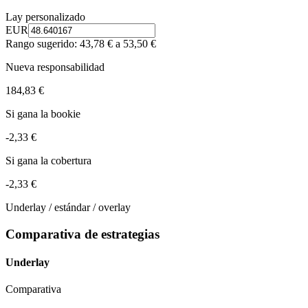
Lay personalizado
EUR
Rango sugerido: 43,78 € a 53,50 €
Nueva responsabilidad
184,83 €
Si gana la bookie
-2,33 €
Si gana la cobertura
-2,33 €
Underlay / estándar / overlay
Comparativa de estrategias
Underlay
Comparativa