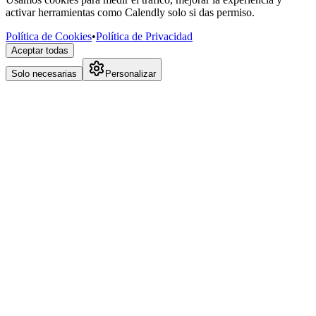
activar herramientas como Calendly solo si das permiso.
Política de Cookies
•
Política de Privacidad
Aceptar todas
Solo necesarias
Personalizar