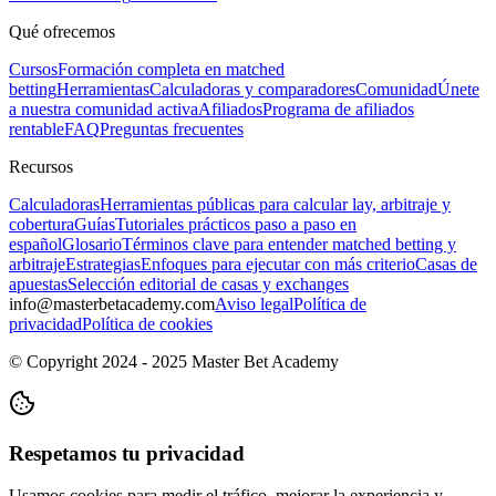
Qué ofrecemos
Cursos
Formación completa en matched
betting
Herramientas
Calculadoras y comparadores
Comunidad
Únete
a nuestra comunidad activa
Afiliados
Programa de afiliados
rentable
FAQ
Preguntas frecuentes
Recursos
Calculadoras
Herramientas públicas para calcular lay, arbitraje y
cobertura
Guías
Tutoriales prácticos paso a paso en
español
Glosario
Términos clave para entender matched betting y
arbitraje
Estrategias
Enfoques para ejecutar con más criterio
Casas de
apuestas
Selección editorial de casas y exchanges
info@masterbetacademy.com
Aviso legal
Política de
privacidad
Política de cookies
© Copyright 2024 - 2025 Master Bet Academy
Respetamos tu privacidad
Usamos cookies para medir el tráfico, mejorar la experiencia y