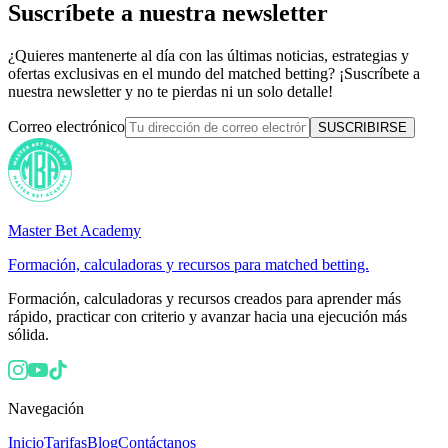
Suscríbete a nuestra newsletter
¿Quieres mantenerte al día con las últimas noticias, estrategias y
ofertas exclusivas en el mundo del matched betting? ¡Suscríbete a
nuestra newsletter y no te pierdas ni un solo detalle!
Correo electrónico
SUSCRIBIRSE
Master Bet Academy
Formación, calculadoras y recursos para matched betting.
Formación, calculadoras y recursos creados para aprender más
rápido, practicar con criterio y avanzar hacia una ejecución más
sólida.
Navegación
Inicio
Tarifas
Blog
Contáctanos