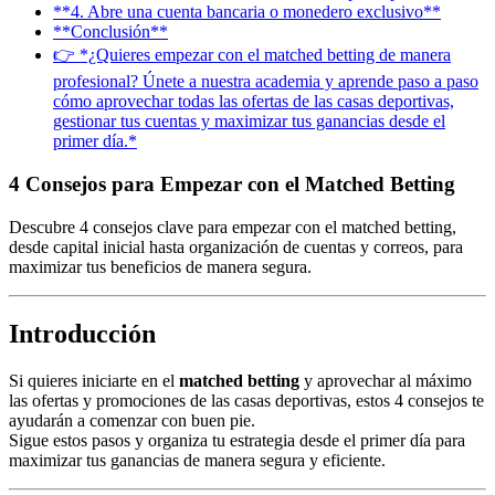
**4. Abre una cuenta bancaria o monedero exclusivo**
**Conclusión**
👉 *¿Quieres empezar con el matched betting de manera
profesional? Únete a nuestra academia y aprende paso a paso
cómo aprovechar todas las ofertas de las casas deportivas,
gestionar tus cuentas y maximizar tus ganancias desde el
primer día.*
4 Consejos para Empezar con el Matched Betting
Descubre 4 consejos clave para empezar con el matched betting,
desde capital inicial hasta organización de cuentas y correos, para
maximizar tus beneficios de manera segura.
Introducción
Si quieres iniciarte en el
matched betting
y aprovechar al máximo
las ofertas y promociones de las casas deportivas, estos 4 consejos te
ayudarán a comenzar con buen pie.
Sigue estos pasos y organiza tu estrategia desde el primer día para
maximizar tus ganancias de manera segura y eficiente.