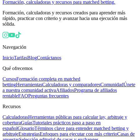
Formación, calculadoras y recursos para matched betting.
Formación, calculadoras y recursos creados para aprender más
rápido, practicar con criterio y avanzar hacia una ejecución más
sólida.
Navegación
Inicio
Tarifas
Blog
Contáctanos
Qué ofrecemos
Cursos
Formación completa en matched
betting
Herramientas
Calculadoras y comparadores
Comunidad
Únete
a nuestra comunidad activa
Afiliados
Programa de afiliados
rentable
FAQ
Preguntas frecuentes
Recursos
Calculadoras
Herramientas públicas para calcular lay, arbitraje y
cobertura
Guías
Tutoriales prácticos paso a paso en
español
Glosario
Términos clave para entender matched betting y
arbitraje
Estrategias
Enfoques para ejecutar con más criterio
Casas de
apuestas
Selección editorial de casas y exchanges