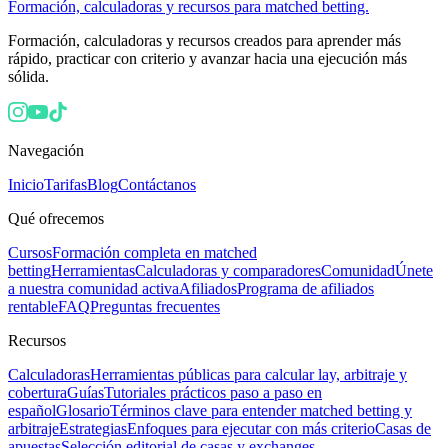
Formación, calculadoras y recursos para matched betting.
Formación, calculadoras y recursos creados para aprender más
rápido, practicar con criterio y avanzar hacia una ejecución más
sólida.
Navegación
Inicio
Tarifas
Blog
Contáctanos
Qué ofrecemos
Cursos
Formación completa en matched
betting
Herramientas
Calculadoras y comparadores
Comunidad
Únete
a nuestra comunidad activa
Afiliados
Programa de afiliados
rentable
FAQ
Preguntas frecuentes
Recursos
Calculadoras
Herramientas públicas para calcular lay, arbitraje y
cobertura
Guías
Tutoriales prácticos paso a paso en
español
Glosario
Términos clave para entender matched betting y
arbitraje
Estrategias
Enfoques para ejecutar con más criterio
Casas de
apuestas
Selección editorial de casas y exchanges