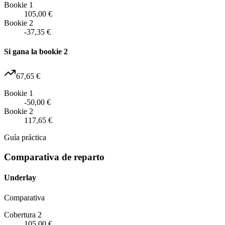
Bookie 1
105,00 €
Bookie 2
-37,35 €
Si gana la bookie 2
67,65 €
Bookie 1
-50,00 €
Bookie 2
117,65 €
Guía práctica
Comparativa de reparto
Underlay
Comparativa
Cobertura 2
105,00 €