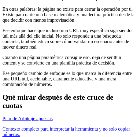
En otras palabras: la página no existe para cerrar la operación por ti.
Existe para darte una base matemática y una lectura práctica desde la
que decidir con menos improvisación.
Ese enfoque hace que incluso una URL muy específica siga siendo
útil más allá del clic inicial. No solo responde a una búsqueda
concreta; también educa sobre cómo validar un escenario antes de
mover dinero real.
Cuando una página paramétrica consigue eso, deja de ser thin
content y se convierte en una plantilla práctica de decisión.
Ese pequeño cambio de enfoque es lo que marca la diferencia entre
una URL útil, accionable, claramente educativa y una mera
combinación de números.
Qué mirar después de este cruce de
cuotas
Pilar de Arbitraje apuestas
Contexto completo para interpretar la herramienta y no solo copiar
números.