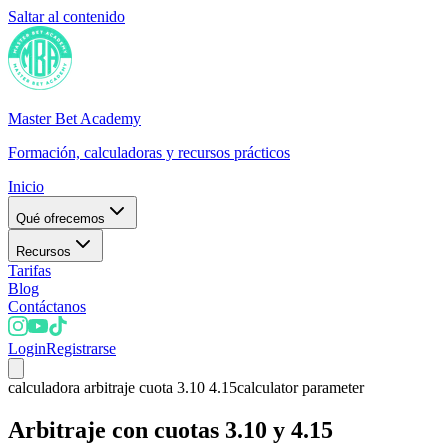
Saltar al contenido
Master Bet Academy
Formación, calculadoras y recursos prácticos
Inicio
Qué ofrecemos
Recursos
Tarifas
Blog
Contáctanos
Login
Registrarse
calculadora arbitraje cuota 3.10 4.15
calculator parameter
Arbitraje con cuotas 3.10 y 4.15