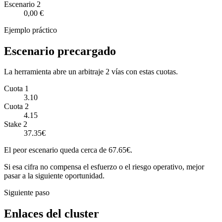
Escenario
2
0,00 €
Ejemplo práctico
Escenario precargado
La herramienta abre un arbitraje 2 vías con estas cuotas.
Cuota 1
3.10
Cuota 2
4.15
Stake 2
37.35€
El peor escenario queda cerca de 67.65€.
Si esa cifra no compensa el esfuerzo o el riesgo operativo, mejor
pasar a la siguiente oportunidad.
Siguiente paso
Enlaces del cluster