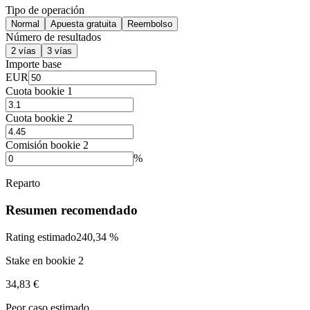
Tipo de operación
Normal
Apuesta gratuita
Reembolso
Número de resultados
2 vías
3 vías
Importe base
EUR
Cuota bookie 1
Cuota bookie 2
Comisión bookie 2
%
Reparto
Resumen recomendado
Rating estimado
240,34 %
Stake en bookie 2
34,83 €
Peor caso estimado