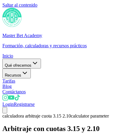
Saltar al contenido
Master Bet Academy
Formación, calculadoras y recursos prácticos
Inicio
Qué ofrecemos
Recursos
Tarifas
Blog
Contáctanos
Login
Registrarse
calculadora arbitraje cuota 3.15 2.10
calculator parameter
Arbitraje con cuotas 3.15 y 2.10