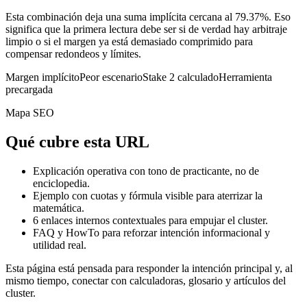
Esta combinación deja una suma implícita cercana al 79.37%. Eso
significa que la primera lectura debe ser si de verdad hay arbitraje
limpio o si el margen ya está demasiado comprimido para
compensar redondeos y límites.
Margen implícito
Peor escenario
Stake 2 calculado
Herramienta
precargada
Mapa SEO
Qué cubre esta URL
Explicación operativa con tono de practicante, no de
enciclopedia.
Ejemplo con cuotas y fórmula visible para aterrizar la
matemática.
6
enlaces internos contextuales para empujar el cluster.
FAQ y HowTo para reforzar intención informacional y
utilidad real.
Esta página está pensada para responder la intención principal y, al
mismo tiempo, conectar con calculadoras, glosario y artículos del
cluster.