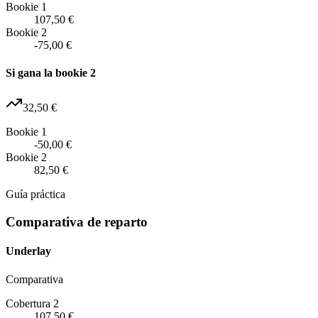
Bookie 1
107,50 €
Bookie 2
-75,00 €
Si gana la bookie 2
32,50 €
Bookie 1
-50,00 €
Bookie 2
82,50 €
Guía práctica
Comparativa de reparto
Underlay
Comparativa
Cobertura 2
107,50 €