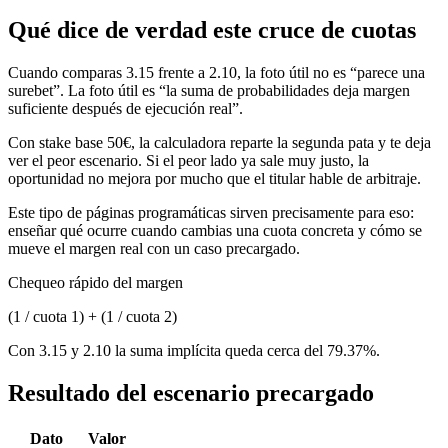
Qué dice de verdad este cruce de cuotas
Cuando comparas 3.15 frente a 2.10, la foto útil no es “parece una
surebet”. La foto útil es “la suma de probabilidades deja margen
suficiente después de ejecución real”.
Con stake base 50€, la calculadora reparte la segunda pata y te deja
ver el peor escenario. Si el peor lado ya sale muy justo, la
oportunidad no mejora por mucho que el titular hable de arbitraje.
Este tipo de páginas programáticas sirven precisamente para eso:
enseñar qué ocurre cuando cambias una cuota concreta y cómo se
mueve el margen real con un caso precargado.
Chequeo rápido del margen
(1 / cuota 1) + (1 / cuota 2)
Con 3.15 y 2.10 la suma implícita queda cerca del 79.37%.
Resultado del escenario precargado
Dato
Valor