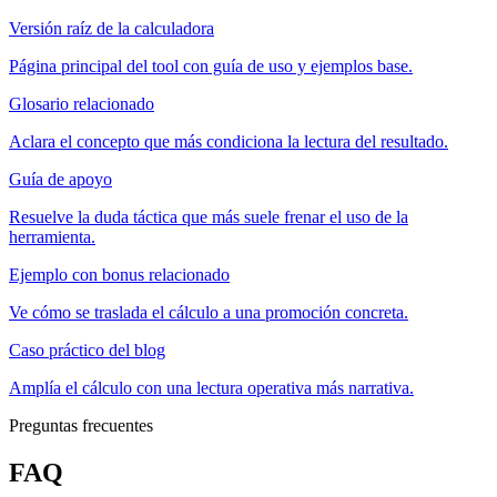
Versión raíz de la calculadora
Página principal del tool con guía de uso y ejemplos base.
Glosario relacionado
Aclara el concepto que más condiciona la lectura del resultado.
Guía de apoyo
Resuelve la duda táctica que más suele frenar el uso de la
herramienta.
Ejemplo con bonus relacionado
Ve cómo se traslada el cálculo a una promoción concreta.
Caso práctico del blog
Amplía el cálculo con una lectura operativa más narrativa.
Preguntas frecuentes
FAQ