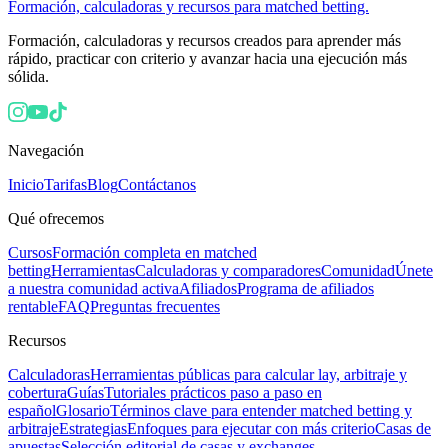
Formación, calculadoras y recursos para matched betting.
Formación, calculadoras y recursos creados para aprender más
rápido, practicar con criterio y avanzar hacia una ejecución más
sólida.
Navegación
Inicio
Tarifas
Blog
Contáctanos
Qué ofrecemos
Cursos
Formación completa en matched
betting
Herramientas
Calculadoras y comparadores
Comunidad
Únete
a nuestra comunidad activa
Afiliados
Programa de afiliados
rentable
FAQ
Preguntas frecuentes
Recursos
Calculadoras
Herramientas públicas para calcular lay, arbitraje y
cobertura
Guías
Tutoriales prácticos paso a paso en
español
Glosario
Términos clave para entender matched betting y
arbitraje
Estrategias
Enfoques para ejecutar con más criterio
Casas de
apuestas
Selección editorial de casas y exchanges