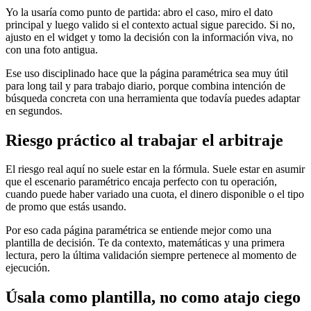
Yo la usaría como punto de partida: abro el caso, miro el dato
principal y luego valido si el contexto actual sigue parecido. Si no,
ajusto en el widget y tomo la decisión con la información viva, no
con una foto antigua.
Ese uso disciplinado hace que la página paramétrica sea muy útil
para long tail y para trabajo diario, porque combina intención de
búsqueda concreta con una herramienta que todavía puedes adaptar
en segundos.
Riesgo práctico al trabajar el arbitraje
El riesgo real aquí no suele estar en la fórmula. Suele estar en asumir
que el escenario paramétrico encaja perfecto con tu operación,
cuando puede haber variado una cuota, el dinero disponible o el tipo
de promo que estás usando.
Por eso cada página paramétrica se entiende mejor como una
plantilla de decisión. Te da contexto, matemáticas y una primera
lectura, pero la última validación siempre pertenece al momento de
ejecución.
Úsala como plantilla, no como atajo ciego