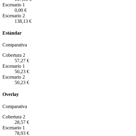
Escenario
1
0,00 €
Escenario
2
138,13 €
Estándar
Comparativa
Cobertura 2
57,27 €
Escenario
1
50,23 €
Escenario
2
50,23 €
Overlay
Comparativa
Cobertura 2
28,57 €
Escenario
1
78,93 €