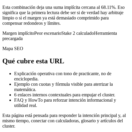
Esta combinación deja una suma implícita cercana al 68.11%. Eso
significa que la primera lectura debe ser si de verdad hay arbitraje
limpio o si el margen ya está demasiado comprimido para
compensar redondeos y límites.
Margen implícito
Peor escenario
Stake 2 calculado
Herramienta
precargada
Mapa SEO
Qué cubre esta URL
Explicación operativa con tono de practicante, no de
enciclopedia.
Ejemplo con cuotas y fórmula visible para aterrizar la
matemática.
6
enlaces internos contextuales para empujar el cluster.
FAQ y HowTo para reforzar intención informacional y
utilidad real.
Esta página está pensada para responder la intención principal y, al
mismo tiempo, conectar con calculadoras, glosario y artículos del
cluster.