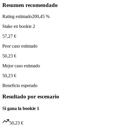
Resumen recomendado
Rating estimado
200,45 %
Stake en bookie 2
57,27 €
Peor caso estimado
50,23 €
Mejor caso estimado
50,23 €
Beneficio esperado
Resultado por escenario
Si gana la bookie 1
50,23 €