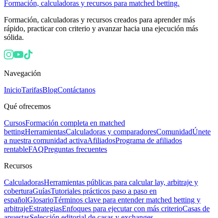
Formación, calculadoras y recursos para matched betting.
Formación, calculadoras y recursos creados para aprender más
rápido, practicar con criterio y avanzar hacia una ejecución más
sólida.
Navegación
Inicio
Tarifas
Blog
Contáctanos
Qué ofrecemos
Cursos
Formación completa en matched
betting
Herramientas
Calculadoras y comparadores
Comunidad
Únete
a nuestra comunidad activa
Afiliados
Programa de afiliados
rentable
FAQ
Preguntas frecuentes
Recursos
Calculadoras
Herramientas públicas para calcular lay, arbitraje y
cobertura
Guías
Tutoriales prácticos paso a paso en
español
Glosario
Términos clave para entender matched betting y
arbitraje
Estrategias
Enfoques para ejecutar con más criterio
Casas de
apuestas
Selección editorial de casas y exchanges