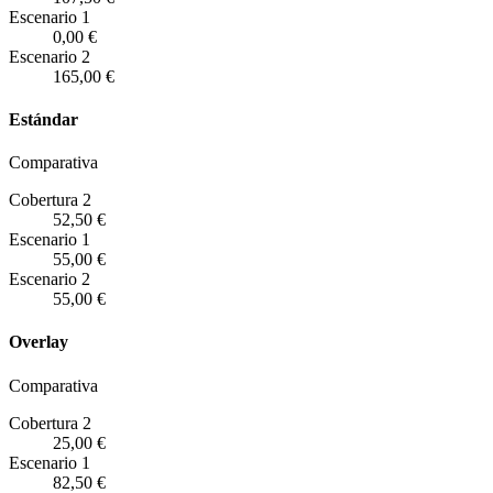
Escenario
1
0,00 €
Escenario
2
165,00 €
Estándar
Comparativa
Cobertura 2
52,50 €
Escenario
1
55,00 €
Escenario
2
55,00 €
Overlay
Comparativa
Cobertura 2
25,00 €
Escenario
1
82,50 €