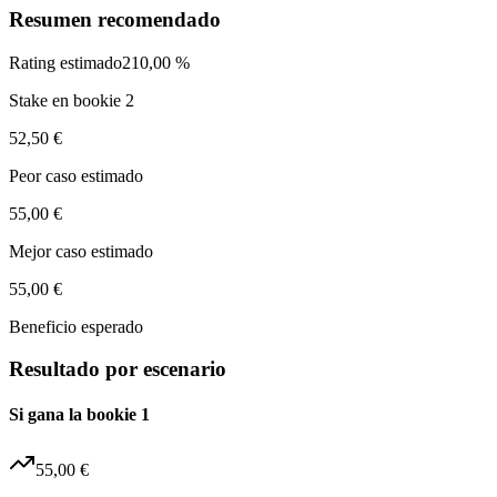
Resumen recomendado
Rating estimado
210,00 %
Stake en bookie 2
52,50 €
Peor caso estimado
55,00 €
Mejor caso estimado
55,00 €
Beneficio esperado
Resultado por escenario
Si gana la bookie 1
55,00 €