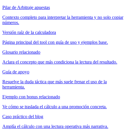
Pilar de Arbitraje apuestas
Contexto completo para interpretar la herramienta y no solo copiar
números.
Versión raíz de la calculadora
Página principal del tool con guía de uso y ejemplos base.
Glosario relacionado
Aclara el concepto que más condiciona la lectura del resultado.
Guía de apoyo
Resuelve la duda táctica que más suele frenar el uso de la
herramienta.
Ejemplo con bonus relacionado
Ve cómo se traslada el cálculo a una promoción concreta.
Caso práctico del blog
Amplía el cálculo con una lectura operativa más narrativa.