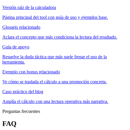
Versión raíz de la calculadora
Página principal del tool con guía de uso y ejemplos base.
Glosario relacionado
Aclara el concepto que más condiciona la lectura del resultado.
Guía de apoyo
Resuelve la duda táctica que más suele frenar el uso de la
herramienta.
Ejemplo con bonus relacionado
Ve cómo se traslada el cálculo a una promoción concreta.
Caso práctico del blog
Amplía el cálculo con una lectura operativa más narrativa.
Preguntas frecuentes
FAQ