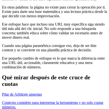
En otras palabras: la página no existe para cerrar la operación por ti.
Existe para darte una base matemática y una lectura práctica desde la
que decidir con menos improvisación.
Ese enfoque hace que incluso una URL muy específica siga siendo
útil más allá del clic inicial. No solo responde a una búsqueda
concreta; también educa sobre cómo validar un escenario antes de
mover dinero real.
Cuando una página paramétrica consigue eso, deja de ser thin
content y se convierte en una plantilla práctica de decisión.
Ese pequeño cambio de enfoque es lo que marca la diferencia entre
una URL útil, accionable, claramente educativa y una mera
combinación de números.
Qué mirar después de este cruce de
cuotas
Pilar de Arbitraje apuestas
Contexto completo para interpretar la herramienta y no solo copiar
números.