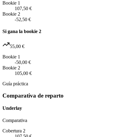
Bookie 1
107,50 €
Bookie 2
-52,50 €
Si gana la bookie 2
55,00 €
Bookie 1
-50,00 €
Bookie 2
105,00 €
Guía práctica
Comparativa de reparto
Underlay
Comparativa
Cobertura 2
107,50 €