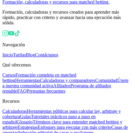
Formación, calculadoras y recursos para matched betting.
Formación, calculadoras y recursos creados para aprender más
rápido, practicar con criterio y avanzar hacia una ejecución más
sólida.
Navegación
Inicio
Tarifas
Blog
Contáctanos
Qué ofrecemos
Cursos
Formación completa en matched
betting
Herramientas
Calculadoras y comparadores
Comunidad
Únete
a nuestra comunidad activa
Afiliados
Programa de afiliados
rentable
FAQ
Preguntas frecuentes
Recursos
Calculadoras
Herramientas públicas para calcular lay, arbitraje y
cobertura
Guías
Tutoriales prácticos paso a paso en
español
Glosario
Términos clave para entender matched betting y
arbitraje
Estrategias
Enfoques para ejecutar con más criterio
Casas de
apuestas
Selección editorial de casas y exchanges