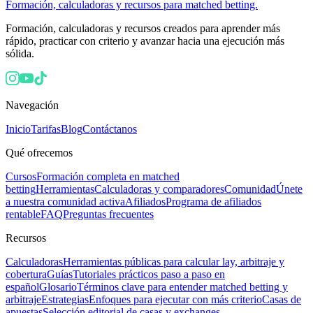
Formación, calculadoras y recursos para matched betting.
Formación, calculadoras y recursos creados para aprender más
rápido, practicar con criterio y avanzar hacia una ejecución más
sólida.
Navegación
Inicio
Tarifas
Blog
Contáctanos
Qué ofrecemos
Cursos
Formación completa en matched
betting
Herramientas
Calculadoras y comparadores
Comunidad
Únete
a nuestra comunidad activa
Afiliados
Programa de afiliados
rentable
FAQ
Preguntas frecuentes
Recursos
Calculadoras
Herramientas públicas para calcular lay, arbitraje y
cobertura
Guías
Tutoriales prácticos paso a paso en
español
Glosario
Términos clave para entender matched betting y
arbitraje
Estrategias
Enfoques para ejecutar con más criterio
Casas de
apuestas
Selección editorial de casas y exchanges