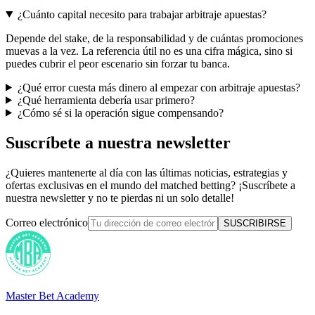
¿Cuánto capital necesito para trabajar arbitraje apuestas?
Depende del stake, de la responsabilidad y de cuántas promociones
muevas a la vez. La referencia útil no es una cifra mágica, sino si
puedes cubrir el peor escenario sin forzar tu banca.
¿Qué error cuesta más dinero al empezar con arbitraje apuestas?
¿Qué herramienta debería usar primero?
¿Cómo sé si la operación sigue compensando?
Suscríbete a nuestra newsletter
¿Quieres mantenerte al día con las últimas noticias, estrategias y
ofertas exclusivas en el mundo del matched betting? ¡Suscríbete a
nuestra newsletter y no te pierdas ni un solo detalle!
Correo electrónico
SUSCRIBIRSE
Master Bet Academy