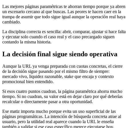
Las mejores páginas paramétricas te ahorran tiempo porque ya abren
un escenario cercano al que buscas. Las peores te hacen caer en la
trampa de asumir que todo sigue igual aunque la operación real haya
cambiado.
La disciplina correcta es sencilla: abrir, comparar, ajustar si hace falta
y ejecutar solo cuando el caso real y el caso precargado siguen
contando la misma historia.
La decisión final sigue siendo operativa
Aunque la URL ya venga preparada con cuotas concretas, el cierre
de la decisión sigue pasando por el mismo filtro de siempre:
mercado vivo, liquidez razonable, stake que encaja y contexto
promocional bien entendido.
Si esos cuatro puntos cuadran, la página paramétrica ahorra mucho
tiempo. Si no cuadran, su valor está en dejar claro por qué deberías
recalcular o directamente pasar a otra oportunidad.
Ese matiz importa mucho porque evita un uso superficial de las
páginas programáticas. La intención de búsqueda concreta atrae al
usuario, pero la utilidad real aparece cuando la URL le enseña
también a validar si ese caso específico merece ejecutarse hoy.