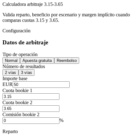
Calculadora arbitraje 3.15-3.65
Valida reparto, beneficio por escenario y margen implícito cuando
comparas cuotas 3.15 y 3.65.
Configuración
Datos de arbitraje
Tipo de operación
Normal
Apuesta gratuita
Reembolso
Número de resultados
2 vías
3 vías
Importe base
EUR
Cuota bookie 1
Cuota bookie 2
Comisión bookie 2
%
Reparto