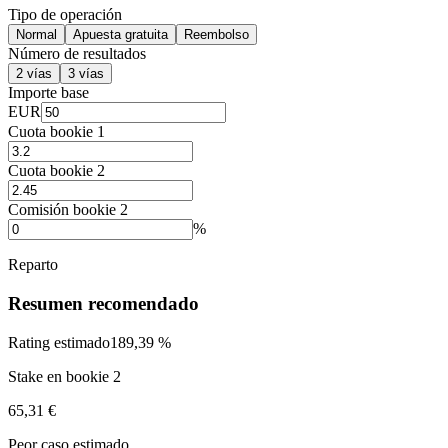
Tipo de operación
Normal
Apuesta gratuita
Reembolso
Número de resultados
2 vías
3 vías
Importe base
EUR
Cuota bookie 1
Cuota bookie 2
Comisión bookie 2
%
Reparto
Resumen recomendado
Rating estimado
189,39 %
Stake en bookie 2
65,31 €
Peor caso estimado