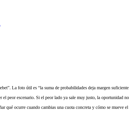
.
ebet”. La foto útil es “la suma de probabilidades deja margen suficiente
r el peor escenario. Si el peor lado ya sale muy justo, la oportunidad no
señar qué ocurre cuando cambias una cuota concreta y cómo se mueve el