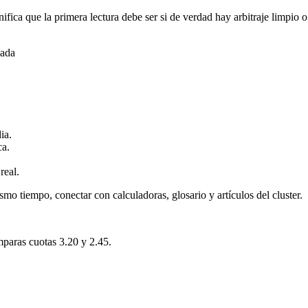
ifica que la primera lectura debe ser si de verdad hay arbitraje limpi
gada
ia.
ca.
real.
smo tiempo, conectar con calculadoras, glosario y artículos del cluster.
mparas cuotas 3.20 y 2.45.