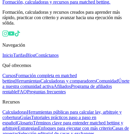
Formación, calculadoras y recursos para matched betting.
Formación, calculadoras y recursos creados para aprender más
rápido, practicar con criterio y avanzar hacia una ejecución más
sólida.
Navegación
Inicio
Tarifas
Blog
Contáctanos
Qué ofrecemos
Cursos
Formación completa en matched
betting
Herramientas
Calculadoras y comparadores
Comunidad
Únete
a nuestra comunidad activa
Afiliados
Programa de afiliados
rentable
FAQ
Preguntas frecuentes
Recursos
Calculadoras
Herramientas públicas para calcular lay, arbitraje y
cobertura
Guías
Tutoriales prácticos paso a paso en
español
Glosario
Términos clave para entender matched betting y
arbitraje
Estrategias
Enfoques para ejecutar con más criterio
Casas de
apuestas
Selección editorial de casas y exchanges