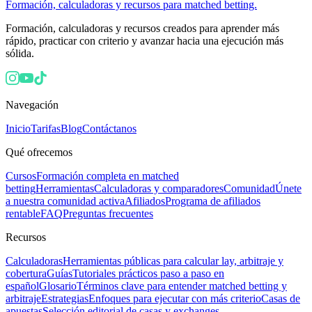
Formación, calculadoras y recursos para matched betting.
Formación, calculadoras y recursos creados para aprender más
rápido, practicar con criterio y avanzar hacia una ejecución más
sólida.
Navegación
Inicio
Tarifas
Blog
Contáctanos
Qué ofrecemos
Cursos
Formación completa en matched
betting
Herramientas
Calculadoras y comparadores
Comunidad
Únete
a nuestra comunidad activa
Afiliados
Programa de afiliados
rentable
FAQ
Preguntas frecuentes
Recursos
Calculadoras
Herramientas públicas para calcular lay, arbitraje y
cobertura
Guías
Tutoriales prácticos paso a paso en
español
Glosario
Términos clave para entender matched betting y
arbitraje
Estrategias
Enfoques para ejecutar con más criterio
Casas de
apuestas
Selección editorial de casas y exchanges