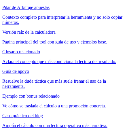
Pilar de Arbitraje apuestas
Contexto completo para interpretar la herramienta y no solo copiar
números.
Versión raíz de la calculadora
Página principal del tool con guía de uso y ejemplos base.
Glosario relacionado
Aclara el concepto que más condiciona la lectura del resultado.
Guía de apoyo
Resuelve la duda táctica que más suele frenar el uso de la
herramienta.
Ejemplo con bonus relacionado
Ve cómo se traslada el cálculo a una promoción concreta.
Caso práctico del blog
Amplía el cálculo con una lectura operativa más narrativa.