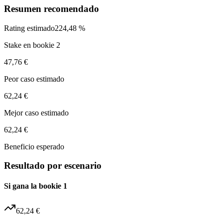
Resumen recomendado
Rating estimado
224,48 %
Stake en bookie 2
47,76 €
Peor caso estimado
62,24 €
Mejor caso estimado
62,24 €
Beneficio esperado
Resultado por escenario
Si gana la bookie 1
62,24 €