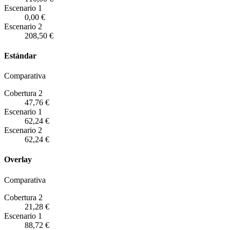
Escenario
1
0,00 €
Escenario
2
208,50 €
Estándar
Comparativa
Cobertura 2
47,76 €
Escenario
1
62,24 €
Escenario
2
62,24 €
Overlay
Comparativa
Cobertura 2
21,28 €
Escenario
1
88,72 €