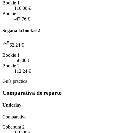
Bookie 1
110,00 €
Bookie 2
-47,76 €
Si gana la bookie 2
62,24 €
Bookie 1
-50,00 €
Bookie 2
112,24 €
Guía práctica
Comparativa de reparto
Underlay
Comparativa
Cobertura 2
110,00 €