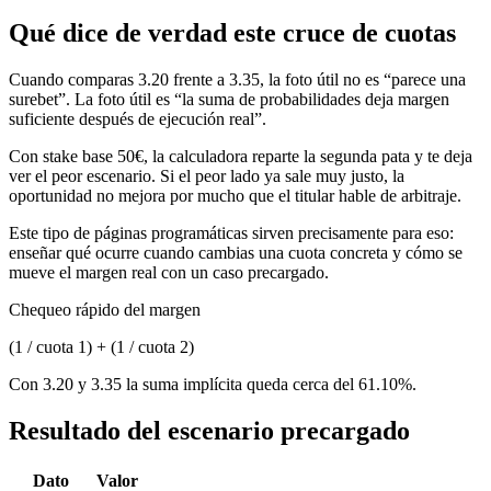
Qué dice de verdad este cruce de cuotas
Cuando comparas 3.20 frente a 3.35, la foto útil no es “parece una
surebet”. La foto útil es “la suma de probabilidades deja margen
suficiente después de ejecución real”.
Con stake base 50€, la calculadora reparte la segunda pata y te deja
ver el peor escenario. Si el peor lado ya sale muy justo, la
oportunidad no mejora por mucho que el titular hable de arbitraje.
Este tipo de páginas programáticas sirven precisamente para eso:
enseñar qué ocurre cuando cambias una cuota concreta y cómo se
mueve el margen real con un caso precargado.
Chequeo rápido del margen
(1 / cuota 1) + (1 / cuota 2)
Con 3.20 y 3.35 la suma implícita queda cerca del 61.10%.
Resultado del escenario precargado
Dato
Valor