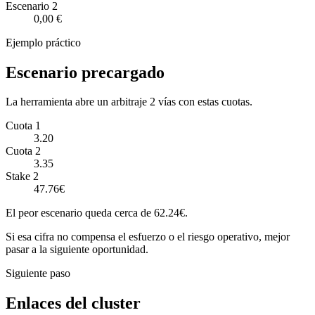
Escenario
2
0,00 €
Ejemplo práctico
Escenario precargado
La herramienta abre un arbitraje 2 vías con estas cuotas.
Cuota 1
3.20
Cuota 2
3.35
Stake 2
47.76€
El peor escenario queda cerca de 62.24€.
Si esa cifra no compensa el esfuerzo o el riesgo operativo, mejor
pasar a la siguiente oportunidad.
Siguiente paso
Enlaces del cluster