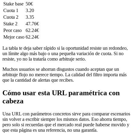
Stake base
50€
Cuota 1
3.20
Cuota 2
3.35
Stake 2
47.76€
Peor caso
62.24€
Mejor caso
62.24€
La tabla te deja saber rápido si la oportunidad resiste un redondeo,
un límite algo más bajo o una pequeña variación de cuota. Si no
resiste, yo no la trataría como arbitraje serio.
Muchos usuarios se ahorran disgustos cuando aceptan que un
arbitraje flojo no merece tiempo. La calidad del filtro importa más
que la cantidad de alertas que recibes.
Cómo usar esta URL paramétrica con
cabeza
Una URL con parámetros concretos sirve para comparar escenarios
sin volver a escribir siempre los mismos datos. Eso ahorra tiempo,
pero solo si recuerdas que el mercado real puede haberse movido y
que esta página es una referencia, no una garantía.