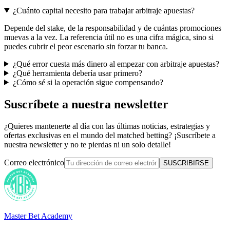
¿Cuánto capital necesito para trabajar arbitraje apuestas?
Depende del stake, de la responsabilidad y de cuántas promociones
muevas a la vez. La referencia útil no es una cifra mágica, sino si
puedes cubrir el peor escenario sin forzar tu banca.
¿Qué error cuesta más dinero al empezar con arbitraje apuestas?
¿Qué herramienta debería usar primero?
¿Cómo sé si la operación sigue compensando?
Suscríbete a nuestra newsletter
¿Quieres mantenerte al día con las últimas noticias, estrategias y
ofertas exclusivas en el mundo del matched betting? ¡Suscríbete a
nuestra newsletter y no te pierdas ni un solo detalle!
Correo electrónico
SUSCRIBIRSE
Master Bet Academy