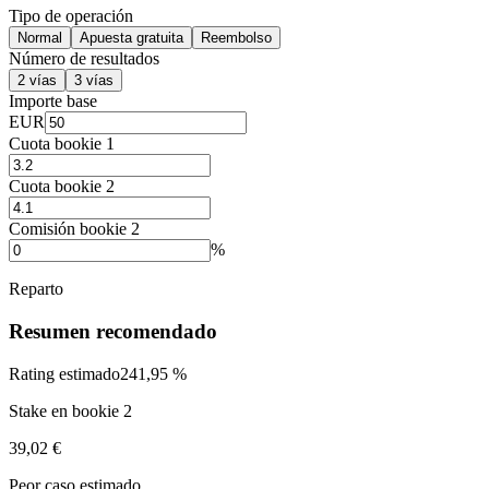
Tipo de operación
Normal
Apuesta gratuita
Reembolso
Número de resultados
2 vías
3 vías
Importe base
EUR
Cuota bookie 1
Cuota bookie 2
Comisión bookie 2
%
Reparto
Resumen recomendado
Rating estimado
241,95 %
Stake en bookie 2
39,02 €
Peor caso estimado