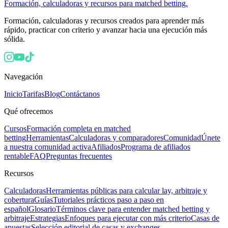
Formación, calculadoras y recursos para matched betting.
Formación, calculadoras y recursos creados para aprender más
rápido, practicar con criterio y avanzar hacia una ejecución más
sólida.
Navegación
Inicio
Tarifas
Blog
Contáctanos
Qué ofrecemos
Cursos
Formación completa en matched
betting
Herramientas
Calculadoras y comparadores
Comunidad
Únete
a nuestra comunidad activa
Afiliados
Programa de afiliados
rentable
FAQ
Preguntas frecuentes
Recursos
Calculadoras
Herramientas públicas para calcular lay, arbitraje y
cobertura
Guías
Tutoriales prácticos paso a paso en
español
Glosario
Términos clave para entender matched betting y
arbitraje
Estrategias
Enfoques para ejecutar con más criterio
Casas de
apuestas
Selección editorial de casas y exchanges