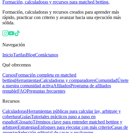
Formación, calculadoras y recursos para matched betting.
Formación, calculadoras y recursos creados para aprender más
rápido, practicar con criterio y avanzar hacia una ejecución más
sólida.
Navegación
Inicio
Tarifas
Blog
Contáctanos
Qué ofrecemos
Cursos
Formación completa en matched
betting
Herramientas
Calculadoras y comparadores
Comunidad
Únete
a nuestra comunidad activa
Afiliados
Programa de afiliados
rentable
FAQ
Preguntas frecuentes
Recursos
Calculadoras
Herramientas públicas para calcular lay, arbitraje y
cobertura
Guías
Tutoriales prácticos paso a paso en
español
Glosario
Términos clave para entender matched betting y
arbitraje
Estrategias
Enfoques para ejecutar con más criterio
Casas de
apuestas
Selección editorial de casas y exchanges