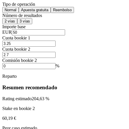
Tipo de operación
Normal
Apuesta gratuita
Reembolso
Número de resultados
2 vías
3 vías
Importe base
EUR
Cuota bookie 1
Cuota bookie 2
Comisión bookie 2
%
Reparto
Resumen recomendado
Rating estimado
204,63 %
Stake en bookie 2
60,19 €
Peor caso estimado