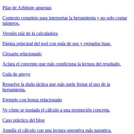
Pilar de Arbitraje apuestas
Contexto completo para interpretar la herramienta y no solo copiar
números.
Versión raíz de la calculadora
Página principal del tool con guía de uso y ejemplos base.
Glosario relacionado
Aclara el concepto que más condiciona la lectura del resultado.
Guía de apoyo
Resuelve la duda táctica que más suele frenar el uso de la
herramienta.
Ejemplo con bonus relacionado
Ve cómo se traslada el cálculo a una promoción concreta.
Caso práctico del blog
Amplía el cálculo con una lectura operativa más narrativa.