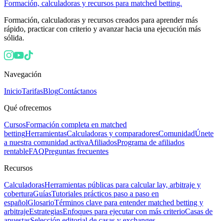
Formación, calculadoras y recursos para matched betting.
Formación, calculadoras y recursos creados para aprender más
rápido, practicar con criterio y avanzar hacia una ejecución más
sólida.
Navegación
Inicio
Tarifas
Blog
Contáctanos
Qué ofrecemos
Cursos
Formación completa en matched
betting
Herramientas
Calculadoras y comparadores
Comunidad
Únete
a nuestra comunidad activa
Afiliados
Programa de afiliados
rentable
FAQ
Preguntas frecuentes
Recursos
Calculadoras
Herramientas públicas para calcular lay, arbitraje y
cobertura
Guías
Tutoriales prácticos paso a paso en
español
Glosario
Términos clave para entender matched betting y
arbitraje
Estrategias
Enfoques para ejecutar con más criterio
Casas de
apuestas
Selección editorial de casas y exchanges