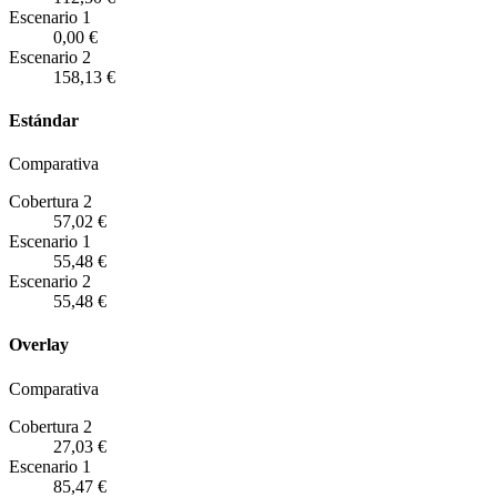
Escenario
1
0,00 €
Escenario
2
158,13 €
Estándar
Comparativa
Cobertura 2
57,02 €
Escenario
1
55,48 €
Escenario
2
55,48 €
Overlay
Comparativa
Cobertura 2
27,03 €
Escenario
1
85,47 €