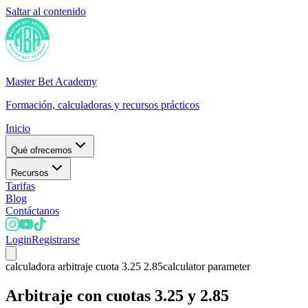
Saltar al contenido
Master Bet Academy
Formación, calculadoras y recursos prácticos
Inicio
Qué ofrecemos
Recursos
Tarifas
Blog
Contáctanos
Login
Registrarse
calculadora arbitraje cuota 3.25 2.85
calculator parameter
Arbitraje con cuotas 3.25 y 2.85