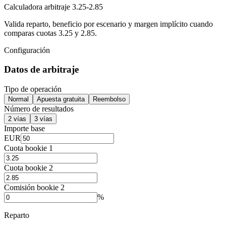
Calculadora arbitraje 3.25-2.85
Valida reparto, beneficio por escenario y margen implícito cuando
comparas cuotas 3.25 y 2.85.
Configuración
Datos de arbitraje
Tipo de operación
Normal
Apuesta gratuita
Reembolso
Número de resultados
2 vías
3 vías
Importe base
EUR
Cuota bookie 1
Cuota bookie 2
Comisión bookie 2
%
Reparto