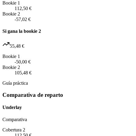
Bookie 1
112,50 €
Bookie 2
-57,02 €
Si gana la bookie 2
55,48 €
Bookie 1
-50,00 €
Bookie 2
105,48 €
Guía práctica
Comparativa de reparto
Underlay
Comparativa
Cobertura 2
112,50 €