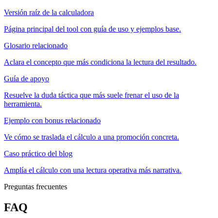
Versión raíz de la calculadora
Página principal del tool con guía de uso y ejemplos base.
Glosario relacionado
Aclara el concepto que más condiciona la lectura del resultado.
Guía de apoyo
Resuelve la duda táctica que más suele frenar el uso de la
herramienta.
Ejemplo con bonus relacionado
Ve cómo se traslada el cálculo a una promoción concreta.
Caso práctico del blog
Amplía el cálculo con una lectura operativa más narrativa.
Preguntas frecuentes
FAQ