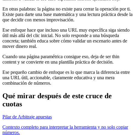
En otras palabras: la página no existe para cerrar la operación por ti.
Existe para darte una base matemática y una lectura práctica desde la
que decidir con menos improvisación.
Ese enfoque hace que incluso una URL muy específica siga siendo
útil más allá del clic inicial. No solo responde a una búsqueda
concreta; también educa sobre cómo validar un escenario antes de
mover dinero real.
Cuando una página paramétrica consigue eso, deja de ser thin
content y se convierte en una plantilla práctica de decisión.
Ese pequeño cambio de enfoque es lo que marca la diferencia entre
una URL útil, accionable, claramente educativa y una mera
combinación de números.
Qué mirar después de este cruce de
cuotas
Pilar de Arbitraje apuestas
Contexto completo para interpretar la herramienta y no solo copiar
números.