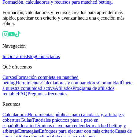
Formación, calculadoras y recursos para matched betting.
Formación, calculadoras y recursos creados para aprender más
rápido, practicar con criterio y avanzar hacia una ejecución más
sólida.
Navegación
Inicio
Tarifas
Blog
Contáctanos
Qué ofrecemos
Cursos
Formación completa en matched
betting
Herramientas
Calculadoras y comparadores
Comunidad
Únete
a nuestra comunidad activa
Afiliados
Programa de afiliados
rentable
FAQ
Preguntas frecuentes
Recursos
Calculadoras
Herramientas públicas para calcular lay, arbitraje y
cobertura
Guías
Tutoriales prácticos paso a paso en
español
Glosario
Términos clave para entender matched betting y
arbitraje
Estrategias
Enfoques para ejecutar con más criterio
Casas de
apuestas
Selección editorial de casas y exchanges