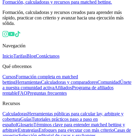
Formación, calculadoras y recursos para matched betting.
Formación, calculadoras y recursos creados para aprender más
rápido, practicar con criterio y avanzar hacia una ejecución más
sólida.
Navegación
Inicio
Tarifas
Blog
Contáctanos
Qué ofrecemos
Cursos
Formación completa en matched
betting
Herramientas
Calculadoras y comparadores
Comunidad
Únete
a nuestra comunidad activa
Afiliados
Programa de afiliados
rentable
FAQ
Preguntas frecuentes
Recursos
Calculadoras
Herramientas públicas para calcular lay, arbitraje y
cobertura
Guías
Tutoriales prácticos paso a paso en
español
Glosario
Términos clave para entender matched betting y
arbitraje
Estrategias
Enfoques para ejecutar con más criterio
Casas de
apuestas
Selección editorial de casas y exchanges