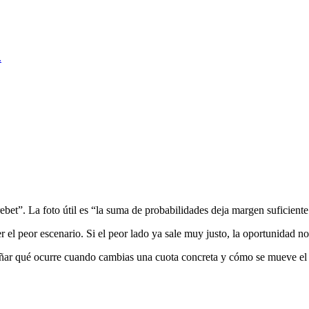
.
ebet”. La foto útil es “la suma de probabilidades deja margen suficiente
r el peor escenario. Si el peor lado ya sale muy justo, la oportunidad no
señar qué ocurre cuando cambias una cuota concreta y cómo se mueve el