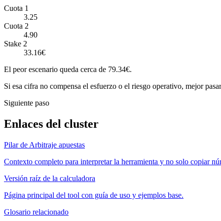
Cuota 1
3.25
Cuota 2
4.90
Stake 2
33.16€
El peor escenario queda cerca de 79.34€.
Si esa cifra no compensa el esfuerzo o el riesgo operativo, mejor pasar
Siguiente paso
Enlaces del cluster
Pilar de Arbitraje apuestas
Contexto completo para interpretar la herramienta y no solo copiar n
Versión raíz de la calculadora
Página principal del tool con guía de uso y ejemplos base.
Glosario relacionado