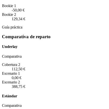
Bookie 1
-50,00 €
Bookie 2
129,34 €
Guía práctica
Comparativa de reparto
Underlay
Comparativa
Cobertura 2
112,50 €
Escenario
1
0,00 €
Escenario
2
388,75 €
Estándar
Comparativa