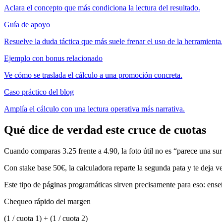
Aclara el concepto que más condiciona la lectura del resultado.
Guía de apoyo
Resuelve la duda táctica que más suele frenar el uso de la herramienta
Ejemplo con bonus relacionado
Ve cómo se traslada el cálculo a una promoción concreta.
Caso práctico del blog
Amplía el cálculo con una lectura operativa más narrativa.
Qué dice de verdad este cruce de cuotas
Cuando comparas 3.25 frente a 4.90, la foto útil no es “parece una sur
Con stake base 50€, la calculadora reparte la segunda pata y te deja ve
Este tipo de páginas programáticas sirven precisamente para eso: en
Chequeo rápido del margen
(1 / cuota 1) + (1 / cuota 2)