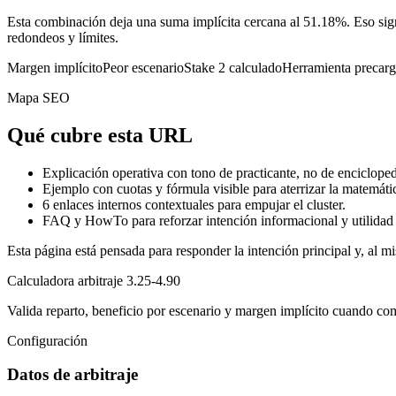
Esta combinación deja una suma implícita cercana al 51.18%. Eso sign
redondeos y límites.
Margen implícito
Peor escenario
Stake 2 calculado
Herramienta precar
Mapa SEO
Qué cubre esta URL
Explicación operativa con tono de practicante, no de encicloped
Ejemplo con cuotas y fórmula visible para aterrizar la matemáti
6
enlaces internos contextuales para empujar el cluster.
FAQ y HowTo para reforzar intención informacional y utilidad 
Esta página está pensada para responder la intención principal y, al mi
Calculadora arbitraje 3.25-4.90
Valida reparto, beneficio por escenario y margen implícito cuando co
Configuración
Datos de arbitraje