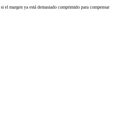
o o si el margen ya está demasiado comprimido para compensar