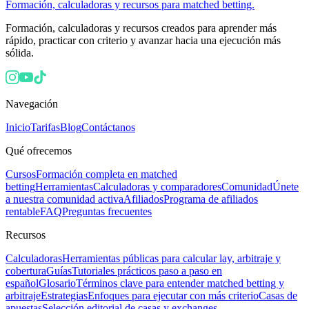
Formación, calculadoras y recursos para matched betting.
Formación, calculadoras y recursos creados para aprender más
rápido, practicar con criterio y avanzar hacia una ejecución más
sólida.
Navegación
Inicio
Tarifas
Blog
Contáctanos
Qué ofrecemos
Cursos
Formación completa en matched
betting
Herramientas
Calculadoras y comparadores
Comunidad
Únete
a nuestra comunidad activa
Afiliados
Programa de afiliados
rentable
FAQ
Preguntas frecuentes
Recursos
Calculadoras
Herramientas públicas para calcular lay, arbitraje y
cobertura
Guías
Tutoriales prácticos paso a paso en
español
Glosario
Términos clave para entender matched betting y
arbitraje
Estrategias
Enfoques para ejecutar con más criterio
Casas de
apuestas
Selección editorial de casas y exchanges