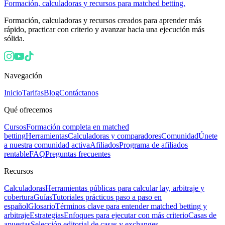
Formación, calculadoras y recursos para matched betting.
Formación, calculadoras y recursos creados para aprender más
rápido, practicar con criterio y avanzar hacia una ejecución más
sólida.
Navegación
Inicio
Tarifas
Blog
Contáctanos
Qué ofrecemos
Cursos
Formación completa en matched
betting
Herramientas
Calculadoras y comparadores
Comunidad
Únete
a nuestra comunidad activa
Afiliados
Programa de afiliados
rentable
FAQ
Preguntas frecuentes
Recursos
Calculadoras
Herramientas públicas para calcular lay, arbitraje y
cobertura
Guías
Tutoriales prácticos paso a paso en
español
Glosario
Términos clave para entender matched betting y
arbitraje
Estrategias
Enfoques para ejecutar con más criterio
Casas de
apuestas
Selección editorial de casas y exchanges