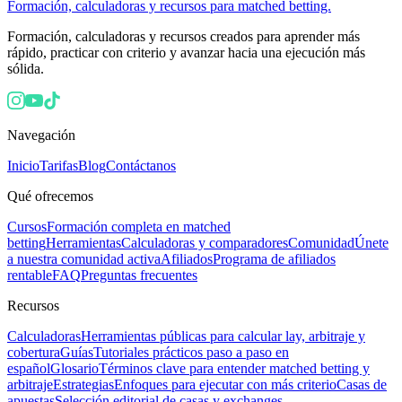
Formación, calculadoras y recursos para matched betting.
Formación, calculadoras y recursos creados para aprender más
rápido, practicar con criterio y avanzar hacia una ejecución más
sólida.
Navegación
Inicio
Tarifas
Blog
Contáctanos
Qué ofrecemos
Cursos
Formación completa en matched
betting
Herramientas
Calculadoras y comparadores
Comunidad
Únete
a nuestra comunidad activa
Afiliados
Programa de afiliados
rentable
FAQ
Preguntas frecuentes
Recursos
Calculadoras
Herramientas públicas para calcular lay, arbitraje y
cobertura
Guías
Tutoriales prácticos paso a paso en
español
Glosario
Términos clave para entender matched betting y
arbitraje
Estrategias
Enfoques para ejecutar con más criterio
Casas de
apuestas
Selección editorial de casas y exchanges