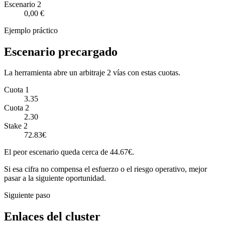
Escenario
2
0,00 €
Ejemplo práctico
Escenario precargado
La herramienta abre un arbitraje 2 vías con estas cuotas.
Cuota 1
3.35
Cuota 2
2.30
Stake 2
72.83€
El peor escenario queda cerca de 44.67€.
Si esa cifra no compensa el esfuerzo o el riesgo operativo, mejor
pasar a la siguiente oportunidad.
Siguiente paso
Enlaces del cluster