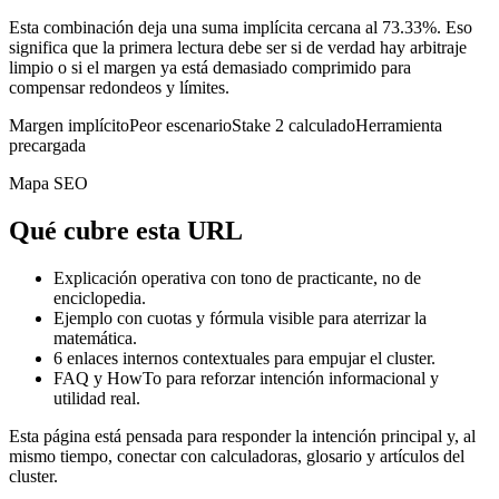
Esta combinación deja una suma implícita cercana al 73.33%. Eso
significa que la primera lectura debe ser si de verdad hay arbitraje
limpio o si el margen ya está demasiado comprimido para
compensar redondeos y límites.
Margen implícito
Peor escenario
Stake 2 calculado
Herramienta
precargada
Mapa SEO
Qué cubre esta URL
Explicación operativa con tono de practicante, no de
enciclopedia.
Ejemplo con cuotas y fórmula visible para aterrizar la
matemática.
6
enlaces internos contextuales para empujar el cluster.
FAQ y HowTo para reforzar intención informacional y
utilidad real.
Esta página está pensada para responder la intención principal y, al
mismo tiempo, conectar con calculadoras, glosario y artículos del
cluster.