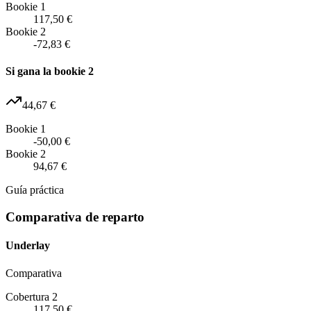
Bookie 1
117,50 €
Bookie 2
-72,83 €
Si gana la bookie 2
44,67 €
Bookie 1
-50,00 €
Bookie 2
94,67 €
Guía práctica
Comparativa de reparto
Underlay
Comparativa
Cobertura 2
117,50 €