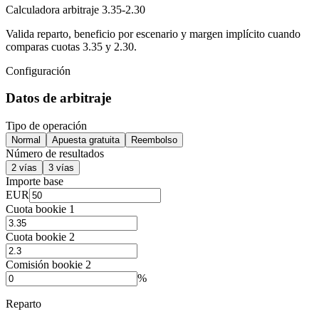
Calculadora arbitraje 3.35-2.30
Valida reparto, beneficio por escenario y margen implícito cuando
comparas cuotas 3.35 y 2.30.
Configuración
Datos de arbitraje
Tipo de operación
Normal
Apuesta gratuita
Reembolso
Número de resultados
2 vías
3 vías
Importe base
EUR
Cuota bookie 1
Cuota bookie 2
Comisión bookie 2
%
Reparto