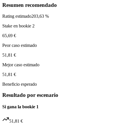
Resumen recomendado
Rating estimado
203,63 %
Stake en bookie 2
65,69 €
Peor caso estimado
51,81 €
Mejor caso estimado
51,81 €
Beneficio esperado
Resultado por escenario
Si gana la bookie 1
51,81 €