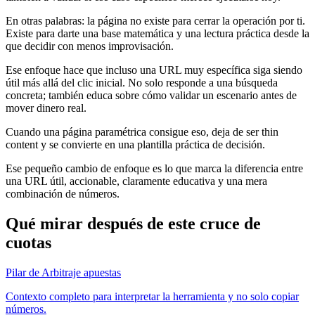
En otras palabras: la página no existe para cerrar la operación por ti.
Existe para darte una base matemática y una lectura práctica desde la
que decidir con menos improvisación.
Ese enfoque hace que incluso una URL muy específica siga siendo
útil más allá del clic inicial. No solo responde a una búsqueda
concreta; también educa sobre cómo validar un escenario antes de
mover dinero real.
Cuando una página paramétrica consigue eso, deja de ser thin
content y se convierte en una plantilla práctica de decisión.
Ese pequeño cambio de enfoque es lo que marca la diferencia entre
una URL útil, accionable, claramente educativa y una mera
combinación de números.
Qué mirar después de este cruce de
cuotas
Pilar de Arbitraje apuestas
Contexto completo para interpretar la herramienta y no solo copiar
números.