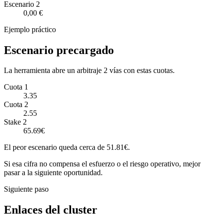
Escenario
2
0,00 €
Ejemplo práctico
Escenario precargado
La herramienta abre un arbitraje 2 vías con estas cuotas.
Cuota 1
3.35
Cuota 2
2.55
Stake 2
65.69€
El peor escenario queda cerca de 51.81€.
Si esa cifra no compensa el esfuerzo o el riesgo operativo, mejor
pasar a la siguiente oportunidad.
Siguiente paso
Enlaces del cluster