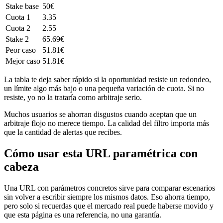
Stake base
50€
Cuota 1
3.35
Cuota 2
2.55
Stake 2
65.69€
Peor caso
51.81€
Mejor caso
51.81€
La tabla te deja saber rápido si la oportunidad resiste un redondeo,
un límite algo más bajo o una pequeña variación de cuota. Si no
resiste, yo no la trataría como arbitraje serio.
Muchos usuarios se ahorran disgustos cuando aceptan que un
arbitraje flojo no merece tiempo. La calidad del filtro importa más
que la cantidad de alertas que recibes.
Cómo usar esta URL paramétrica con
cabeza
Una URL con parámetros concretos sirve para comparar escenarios
sin volver a escribir siempre los mismos datos. Eso ahorra tiempo,
pero solo si recuerdas que el mercado real puede haberse movido y
que esta página es una referencia, no una garantía.