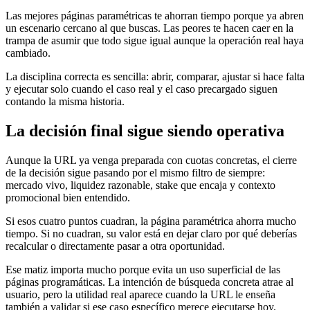
Las mejores páginas paramétricas te ahorran tiempo porque ya abren
un escenario cercano al que buscas. Las peores te hacen caer en la
trampa de asumir que todo sigue igual aunque la operación real haya
cambiado.
La disciplina correcta es sencilla: abrir, comparar, ajustar si hace falta
y ejecutar solo cuando el caso real y el caso precargado siguen
contando la misma historia.
La decisión final sigue siendo operativa
Aunque la URL ya venga preparada con cuotas concretas, el cierre
de la decisión sigue pasando por el mismo filtro de siempre:
mercado vivo, liquidez razonable, stake que encaja y contexto
promocional bien entendido.
Si esos cuatro puntos cuadran, la página paramétrica ahorra mucho
tiempo. Si no cuadran, su valor está en dejar claro por qué deberías
recalcular o directamente pasar a otra oportunidad.
Ese matiz importa mucho porque evita un uso superficial de las
páginas programáticas. La intención de búsqueda concreta atrae al
usuario, pero la utilidad real aparece cuando la URL le enseña
también a validar si ese caso específico merece ejecutarse hoy.