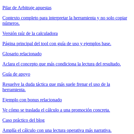
Pilar de Arbitraje apuestas
Contexto completo para interpretar la herramienta y no solo copiar
números.
Versión raíz de la calculadora
Página principal del tool con guía de uso y ejemplos base.
Glosario relacionado
Aclara el concepto que más condiciona la lectura del resultado.
Guía de apoyo
Resuelve la duda táctica que más suele frenar el uso de la
herramienta.
Ejemplo con bonus relacionado
Ve cómo se traslada el cálculo a una promoción concreta.
Caso práctico del blog
Amplía el cálculo con una lectura operativa más narrativa.