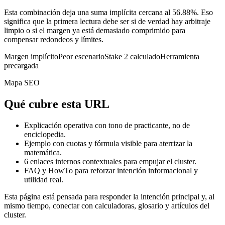
Esta combinación deja una suma implícita cercana al 56.88%. Eso
significa que la primera lectura debe ser si de verdad hay arbitraje
limpio o si el margen ya está demasiado comprimido para
compensar redondeos y límites.
Margen implícito
Peor escenario
Stake 2 calculado
Herramienta
precargada
Mapa SEO
Qué cubre esta URL
Explicación operativa con tono de practicante, no de
enciclopedia.
Ejemplo con cuotas y fórmula visible para aterrizar la
matemática.
6
enlaces internos contextuales para empujar el cluster.
FAQ y HowTo para reforzar intención informacional y
utilidad real.
Esta página está pensada para responder la intención principal y, al
mismo tiempo, conectar con calculadoras, glosario y artículos del
cluster.