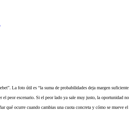
.
ebet”. La foto útil es “la suma de probabilidades deja margen suficiente
r el peor escenario. Si el peor lado ya sale muy justo, la oportunidad no
señar qué ocurre cuando cambias una cuota concreta y cómo se mueve el