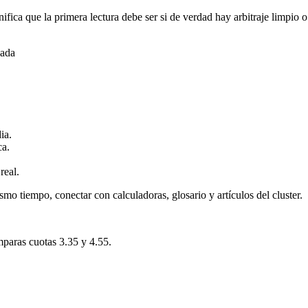
ifica que la primera lectura debe ser si de verdad hay arbitraje limpi
gada
ia.
ca.
real.
smo tiempo, conectar con calculadoras, glosario y artículos del cluster.
mparas cuotas 3.35 y 4.55.