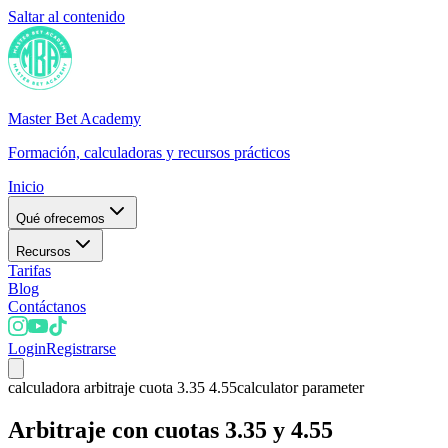
Saltar al contenido
Master Bet Academy
Formación, calculadoras y recursos prácticos
Inicio
Qué ofrecemos
Recursos
Tarifas
Blog
Contáctanos
Login
Registrarse
calculadora arbitraje cuota 3.35 4.55
calculator parameter
Arbitraje con cuotas 3.35 y 4.55