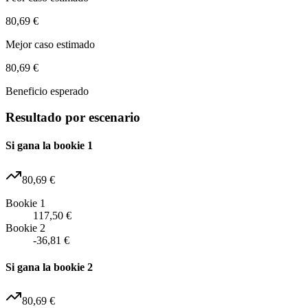
80,69 €
Mejor caso estimado
80,69 €
Beneficio esperado
Resultado por escenario
Si gana la bookie 1
80,69 €
Bookie 1
117,50 €
Bookie 2
-36,81 €
Si gana la bookie 2
80,69 €