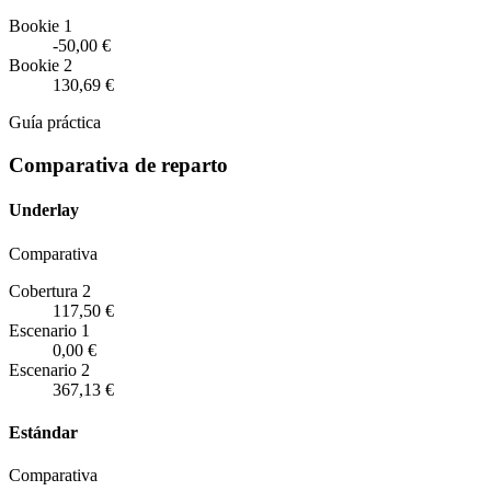
Bookie 1
-50,00 €
Bookie 2
130,69 €
Guía práctica
Comparativa de reparto
Underlay
Comparativa
Cobertura 2
117,50 €
Escenario
1
0,00 €
Escenario
2
367,13 €
Estándar
Comparativa