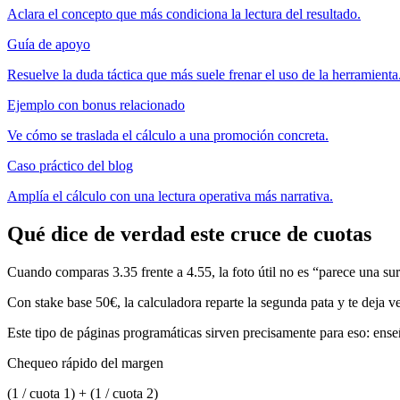
Aclara el concepto que más condiciona la lectura del resultado.
Guía de apoyo
Resuelve la duda táctica que más suele frenar el uso de la herramienta
Ejemplo con bonus relacionado
Ve cómo se traslada el cálculo a una promoción concreta.
Caso práctico del blog
Amplía el cálculo con una lectura operativa más narrativa.
Qué dice de verdad este cruce de cuotas
Cuando comparas 3.35 frente a 4.55, la foto útil no es “parece una sur
Con stake base 50€, la calculadora reparte la segunda pata y te deja ve
Este tipo de páginas programáticas sirven precisamente para eso: en
Chequeo rápido del margen
(1 / cuota 1) + (1 / cuota 2)