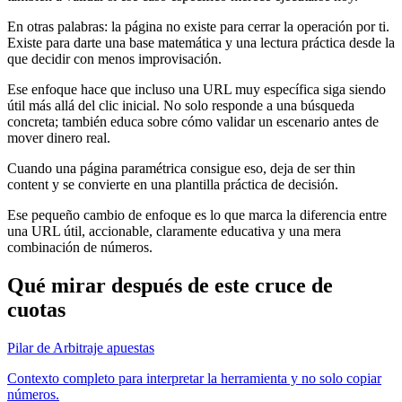
En otras palabras: la página no existe para cerrar la operación por ti.
Existe para darte una base matemática y una lectura práctica desde la
que decidir con menos improvisación.
Ese enfoque hace que incluso una URL muy específica siga siendo
útil más allá del clic inicial. No solo responde a una búsqueda
concreta; también educa sobre cómo validar un escenario antes de
mover dinero real.
Cuando una página paramétrica consigue eso, deja de ser thin
content y se convierte en una plantilla práctica de decisión.
Ese pequeño cambio de enfoque es lo que marca la diferencia entre
una URL útil, accionable, claramente educativa y una mera
combinación de números.
Qué mirar después de este cruce de
cuotas
Pilar de Arbitraje apuestas
Contexto completo para interpretar la herramienta y no solo copiar
números.