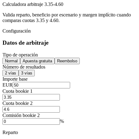
Calculadora arbitraje 3.35-4.60
Valida reparto, beneficio por escenario y margen implícito cuando
comparas cuotas 3.35 y 4.60.
Configuración
Datos de arbitraje
Tipo de operación
Normal
Apuesta gratuita
Reembolso
Número de resultados
2 vías
3 vías
Importe base
EUR
Cuota bookie 1
Cuota bookie 2
Comisión bookie 2
%
Reparto