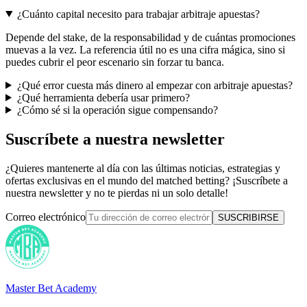
¿Cuánto capital necesito para trabajar arbitraje apuestas?
Depende del stake, de la responsabilidad y de cuántas promociones
muevas a la vez. La referencia útil no es una cifra mágica, sino si
puedes cubrir el peor escenario sin forzar tu banca.
¿Qué error cuesta más dinero al empezar con arbitraje apuestas?
¿Qué herramienta debería usar primero?
¿Cómo sé si la operación sigue compensando?
Suscríbete a nuestra newsletter
¿Quieres mantenerte al día con las últimas noticias, estrategias y
ofertas exclusivas en el mundo del matched betting? ¡Suscríbete a
nuestra newsletter y no te pierdas ni un solo detalle!
Correo electrónico
SUSCRIBIRSE
Master Bet Academy