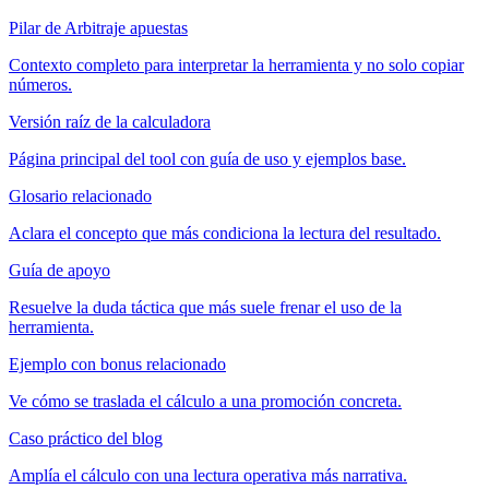
Pilar de Arbitraje apuestas
Contexto completo para interpretar la herramienta y no solo copiar
números.
Versión raíz de la calculadora
Página principal del tool con guía de uso y ejemplos base.
Glosario relacionado
Aclara el concepto que más condiciona la lectura del resultado.
Guía de apoyo
Resuelve la duda táctica que más suele frenar el uso de la
herramienta.
Ejemplo con bonus relacionado
Ve cómo se traslada el cálculo a una promoción concreta.
Caso práctico del blog
Amplía el cálculo con una lectura operativa más narrativa.