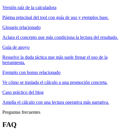
Versión raíz de la calculadora
Página principal del tool con guía de uso y ejemplos base.
Glosario relacionado
Aclara el concepto que más condiciona la lectura del resultado.
Guía de apoyo
Resuelve la duda táctica que más suele frenar el uso de la
herramienta.
Ejemplo con bonus relacionado
Ve cómo se traslada el cálculo a una promoción concreta.
Caso práctico del blog
Amplía el cálculo con una lectura operativa más narrativa.
Preguntas frecuentes
FAQ