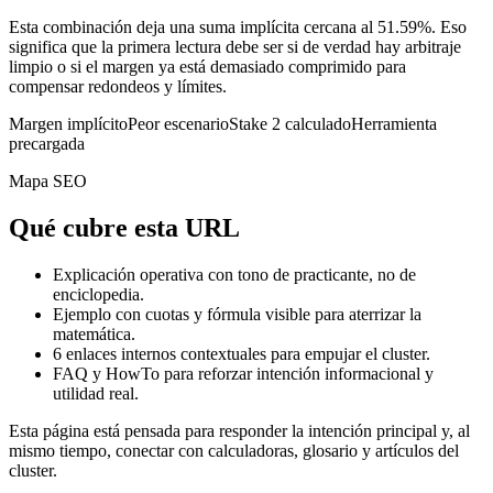
Esta combinación deja una suma implícita cercana al 51.59%. Eso
significa que la primera lectura debe ser si de verdad hay arbitraje
limpio o si el margen ya está demasiado comprimido para
compensar redondeos y límites.
Margen implícito
Peor escenario
Stake 2 calculado
Herramienta
precargada
Mapa SEO
Qué cubre esta URL
Explicación operativa con tono de practicante, no de
enciclopedia.
Ejemplo con cuotas y fórmula visible para aterrizar la
matemática.
6
enlaces internos contextuales para empujar el cluster.
FAQ y HowTo para reforzar intención informacional y
utilidad real.
Esta página está pensada para responder la intención principal y, al
mismo tiempo, conectar con calculadoras, glosario y artículos del
cluster.