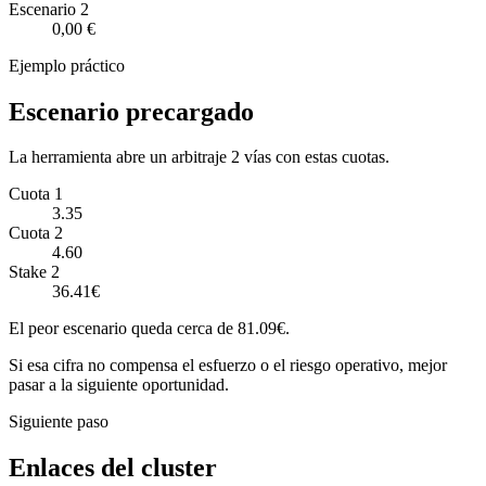
Escenario
2
0,00 €
Ejemplo práctico
Escenario precargado
La herramienta abre un arbitraje 2 vías con estas cuotas.
Cuota 1
3.35
Cuota 2
4.60
Stake 2
36.41€
El peor escenario queda cerca de 81.09€.
Si esa cifra no compensa el esfuerzo o el riesgo operativo, mejor
pasar a la siguiente oportunidad.
Siguiente paso
Enlaces del cluster