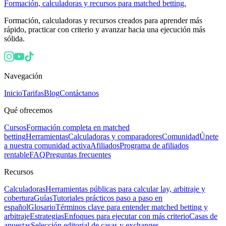
Formación, calculadoras y recursos para matched betting.
Formación, calculadoras y recursos creados para aprender más
rápido, practicar con criterio y avanzar hacia una ejecución más
sólida.
Navegación
Inicio
Tarifas
Blog
Contáctanos
Qué ofrecemos
Cursos
Formación completa en matched
betting
Herramientas
Calculadoras y comparadores
Comunidad
Únete
a nuestra comunidad activa
Afiliados
Programa de afiliados
rentable
FAQ
Preguntas frecuentes
Recursos
Calculadoras
Herramientas públicas para calcular lay, arbitraje y
cobertura
Guías
Tutoriales prácticos paso a paso en
español
Glosario
Términos clave para entender matched betting y
arbitraje
Estrategias
Enfoques para ejecutar con más criterio
Casas de
apuestas
Selección editorial de casas y exchanges