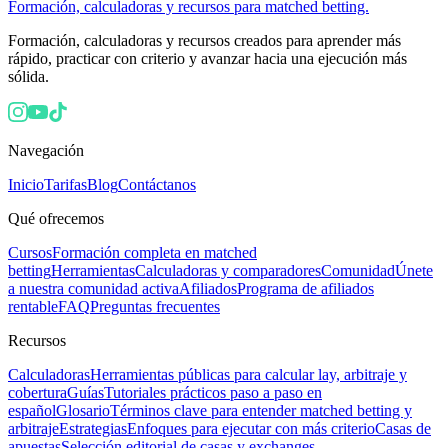
Formación, calculadoras y recursos para matched betting.
Formación, calculadoras y recursos creados para aprender más
rápido, practicar con criterio y avanzar hacia una ejecución más
sólida.
Navegación
Inicio
Tarifas
Blog
Contáctanos
Qué ofrecemos
Cursos
Formación completa en matched
betting
Herramientas
Calculadoras y comparadores
Comunidad
Únete
a nuestra comunidad activa
Afiliados
Programa de afiliados
rentable
FAQ
Preguntas frecuentes
Recursos
Calculadoras
Herramientas públicas para calcular lay, arbitraje y
cobertura
Guías
Tutoriales prácticos paso a paso en
español
Glosario
Términos clave para entender matched betting y
arbitraje
Estrategias
Enfoques para ejecutar con más criterio
Casas de
apuestas
Selección editorial de casas y exchanges