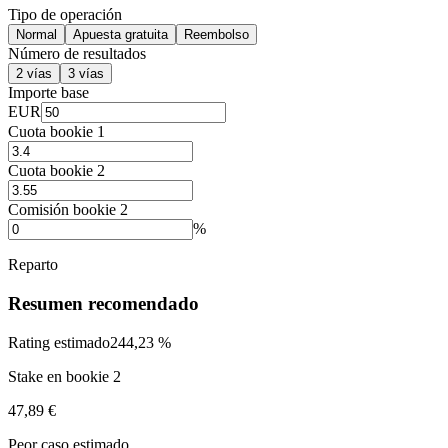
Tipo de operación
Normal
Apuesta gratuita
Reembolso
Número de resultados
2 vías
3 vías
Importe base
EUR
Cuota bookie 1
Cuota bookie 2
Comisión bookie 2
%
Reparto
Resumen recomendado
Rating estimado
244,23 %
Stake en bookie 2
47,89 €
Peor caso estimado