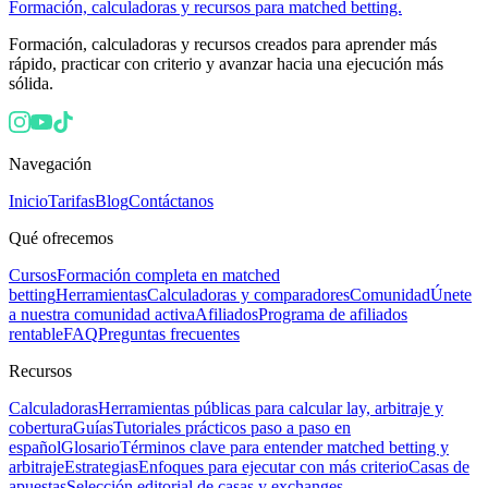
Formación, calculadoras y recursos para matched betting.
Formación, calculadoras y recursos creados para aprender más
rápido, practicar con criterio y avanzar hacia una ejecución más
sólida.
Navegación
Inicio
Tarifas
Blog
Contáctanos
Qué ofrecemos
Cursos
Formación completa en matched
betting
Herramientas
Calculadoras y comparadores
Comunidad
Únete
a nuestra comunidad activa
Afiliados
Programa de afiliados
rentable
FAQ
Preguntas frecuentes
Recursos
Calculadoras
Herramientas públicas para calcular lay, arbitraje y
cobertura
Guías
Tutoriales prácticos paso a paso en
español
Glosario
Términos clave para entender matched betting y
arbitraje
Estrategias
Enfoques para ejecutar con más criterio
Casas de
apuestas
Selección editorial de casas y exchanges