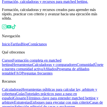
Formación, calculadoras y recursos para matched betting.
Formación, calculadoras y recursos creados para aprender más
rápido, practicar con criterio y avanzar hacia una ejecución más
sólida.
Navegación
Inicio
Tarifas
Blog
Contáctanos
Qué ofrecemos
Cursos
Formación completa en matched
betting
Herramientas
Calculadoras y comparadores
Comunidad
Únete
a nuestra comunidad activa
Afiliados
Programa de afiliados
rentable
FAQ
Preguntas frecuentes
Recursos
Calculadoras
Herramientas públicas para calcular lay, arbitraje y
cobertura
Guías
Tutoriales prácticos paso a paso en
español
Glosario
Términos clave para entender matched betting y
arbitraje
Estrategias
Enfoques para ejecutar con más criterio
Casas de
apuestas
Selección editorial de casas y exchanges