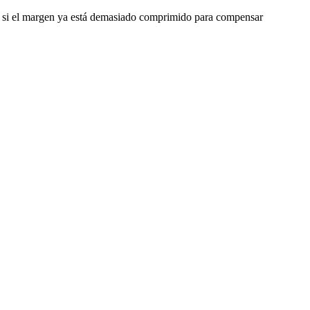
o o si el margen ya está demasiado comprimido para compensar