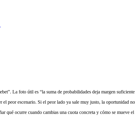
.
ebet”. La foto útil es “la suma de probabilidades deja margen suficiente
r el peor escenario. Si el peor lado ya sale muy justo, la oportunidad no
señar qué ocurre cuando cambias una cuota concreta y cómo se mueve el