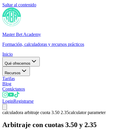
Saltar al contenido
Master Bet Academy
Formación, calculadoras y recursos prácticos
Inicio
Qué ofrecemos
Recursos
Tarifas
Blog
Contáctanos
Login
Registrarse
calculadora arbitraje cuota 3.50 2.35
calculator parameter
Arbitraje con cuotas 3.50 y 2.35