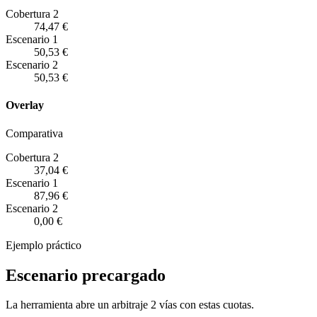
Cobertura 2
74,47 €
Escenario
1
50,53 €
Escenario
2
50,53 €
Overlay
Comparativa
Cobertura 2
37,04 €
Escenario
1
87,96 €
Escenario
2
0,00 €
Ejemplo práctico
Escenario precargado
La herramienta abre un arbitraje 2 vías con estas cuotas.