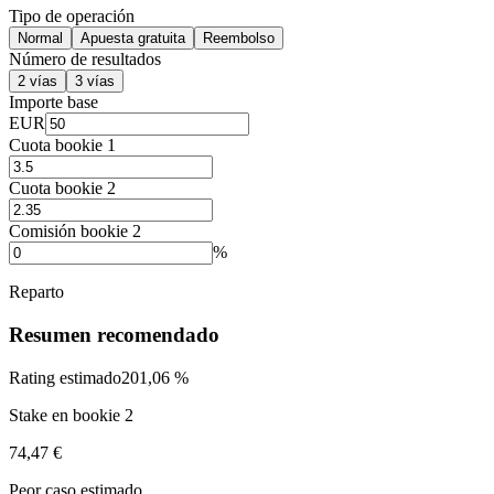
Tipo de operación
Normal
Apuesta gratuita
Reembolso
Número de resultados
2 vías
3 vías
Importe base
EUR
Cuota bookie 1
Cuota bookie 2
Comisión bookie 2
%
Reparto
Resumen recomendado
Rating estimado
201,06 %
Stake en bookie 2
74,47 €
Peor caso estimado