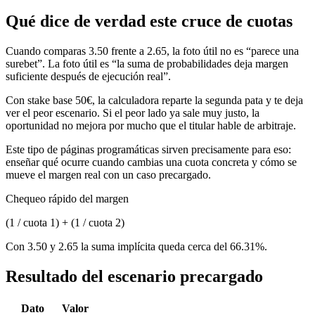
Qué dice de verdad este cruce de cuotas
Cuando comparas 3.50 frente a 2.65, la foto útil no es “parece una
surebet”. La foto útil es “la suma de probabilidades deja margen
suficiente después de ejecución real”.
Con stake base 50€, la calculadora reparte la segunda pata y te deja
ver el peor escenario. Si el peor lado ya sale muy justo, la
oportunidad no mejora por mucho que el titular hable de arbitraje.
Este tipo de páginas programáticas sirven precisamente para eso:
enseñar qué ocurre cuando cambias una cuota concreta y cómo se
mueve el margen real con un caso precargado.
Chequeo rápido del margen
(1 / cuota 1) + (1 / cuota 2)
Con 3.50 y 2.65 la suma implícita queda cerca del 66.31%.
Resultado del escenario precargado
Dato
Valor