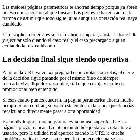
Las mejores páginas paramétricas te ahorran tiempo porque ya abren
un escenario cercano al que buscas. Las peores te hacen caer en la
trampa de asumir que todo sigue igual aunque la operación real haya
cambiado.
La disciplina correcta es sencilla: abrir, comparar, ajustar si hace falta
y ejecutar solo cuando el caso real y el caso precargado siguen
contando la misma historia.
La decisión final sigue siendo operativa
Aunque la URL ya venga preparada con cuotas concretas, el cierre
de la decisión sigue pasando por el mismo filtro de siempre:
mercado vivo, liquidez razonable, stake que encaja y contexto
promocional bien entendido.
Si esos cuatro puntos cuadran, la página paramétrica ahorra mucho
tiempo. Si no cuadran, su valor está en dejar claro por qué deberías
recalcular o directamente pasar a otra oportunidad.
Ese matiz importa mucho porque evita un uso superficial de las
páginas programáticas. La intención de búsqueda concreta atrae al
usuario, pero la utilidad real aparece cuando la URL le enseña
también a validar si ese caso específico merece ejecutarse hoy.