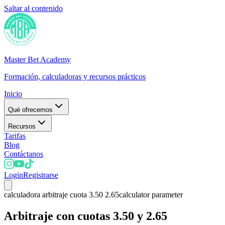
Saltar al contenido
Master Bet Academy
Formación, calculadoras y recursos prácticos
Inicio
Qué ofrecemos
Recursos
Tarifas
Blog
Contáctanos
Login
Registrarse
calculadora arbitraje cuota 3.50 2.65
calculator parameter
Arbitraje con cuotas 3.50 y 2.65