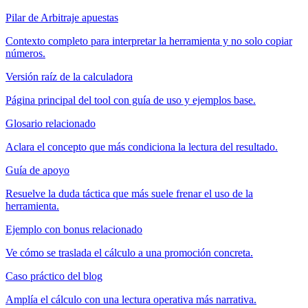
Pilar de Arbitraje apuestas
Contexto completo para interpretar la herramienta y no solo copiar
números.
Versión raíz de la calculadora
Página principal del tool con guía de uso y ejemplos base.
Glosario relacionado
Aclara el concepto que más condiciona la lectura del resultado.
Guía de apoyo
Resuelve la duda táctica que más suele frenar el uso de la
herramienta.
Ejemplo con bonus relacionado
Ve cómo se traslada el cálculo a una promoción concreta.
Caso práctico del blog
Amplía el cálculo con una lectura operativa más narrativa.