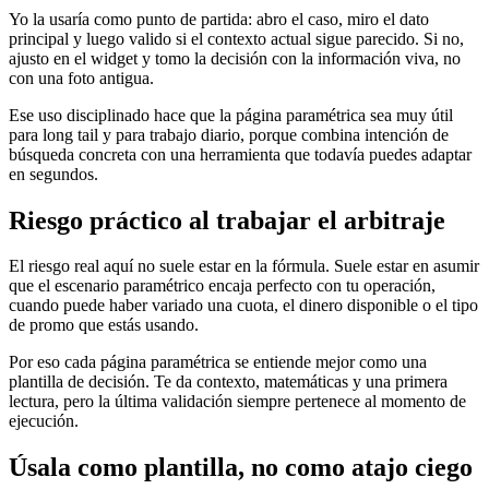
Yo la usaría como punto de partida: abro el caso, miro el dato
principal y luego valido si el contexto actual sigue parecido. Si no,
ajusto en el widget y tomo la decisión con la información viva, no
con una foto antigua.
Ese uso disciplinado hace que la página paramétrica sea muy útil
para long tail y para trabajo diario, porque combina intención de
búsqueda concreta con una herramienta que todavía puedes adaptar
en segundos.
Riesgo práctico al trabajar el arbitraje
El riesgo real aquí no suele estar en la fórmula. Suele estar en asumir
que el escenario paramétrico encaja perfecto con tu operación,
cuando puede haber variado una cuota, el dinero disponible o el tipo
de promo que estás usando.
Por eso cada página paramétrica se entiende mejor como una
plantilla de decisión. Te da contexto, matemáticas y una primera
lectura, pero la última validación siempre pertenece al momento de
ejecución.
Úsala como plantilla, no como atajo ciego