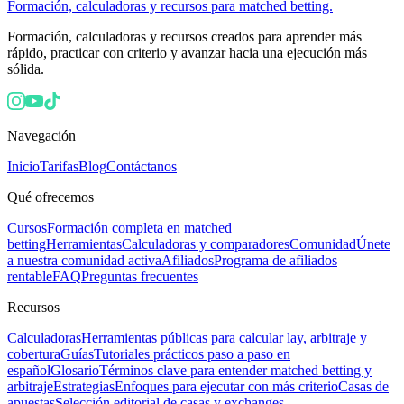
Formación, calculadoras y recursos para matched betting.
Formación, calculadoras y recursos creados para aprender más
rápido, practicar con criterio y avanzar hacia una ejecución más
sólida.
Navegación
Inicio
Tarifas
Blog
Contáctanos
Qué ofrecemos
Cursos
Formación completa en matched
betting
Herramientas
Calculadoras y comparadores
Comunidad
Únete
a nuestra comunidad activa
Afiliados
Programa de afiliados
rentable
FAQ
Preguntas frecuentes
Recursos
Calculadoras
Herramientas públicas para calcular lay, arbitraje y
cobertura
Guías
Tutoriales prácticos paso a paso en
español
Glosario
Términos clave para entender matched betting y
arbitraje
Estrategias
Enfoques para ejecutar con más criterio
Casas de
apuestas
Selección editorial de casas y exchanges